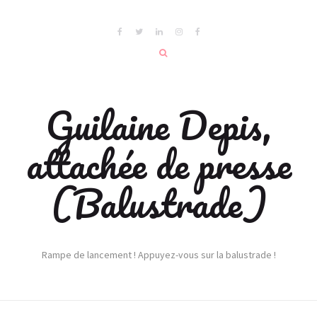
Guilaine Depis,
attachée de presse
(Balustrade)
Rampe de lancement ! Appuyez-vous sur la balustrade !