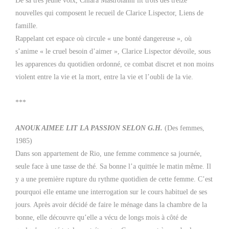
De sa très jeune voix, Chiara Mastroianni lit trois des treize
nouvelles qui composent le recueil de Clarice Lispector, Liens de
famille.
Rappelant cet espace où circule « une bonté dangereuse », où
s’anime « le cruel besoin d’aimer », Clarice Lispector dévoile, sous
les apparences du quotidien ordonné, ce combat discret et non moins
violent entre la vie et la mort, entre la vie et l’oubli de la vie.
***
ANOUK AIMEE LIT LA PASSION SELON G.H.
(Des femmes,
1985)
Dans son appartement de Rio, une femme commence sa journée,
seule face à une tasse de thé. Sa bonne l’a quittée le matin même. Il
y a une première rupture du rythme quotidien de cette femme. C’est
pourquoi elle entame une interrogation sur le cours habituel de ses
jours. Après avoir décidé de faire le ménage dans la chambre de la
bonne, elle découvre qu’elle a vécu de longs mois à côté de