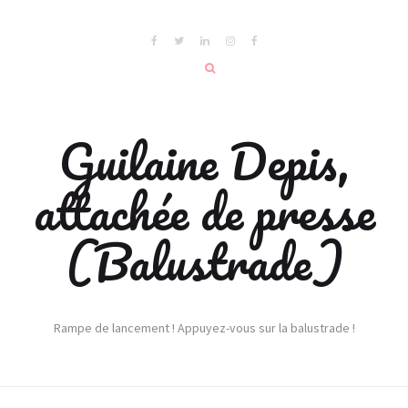
Guilaine Depis,
attachée de presse
(Balustrade)
Rampe de lancement ! Appuyez-vous sur la balustrade !