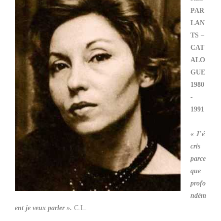
PAR
LAN
TS –
CAT
ALO
GUE
1980
-
1991
« J’é
cris
parce
que
profo
ndém
ent je veux parler ».
C.L.