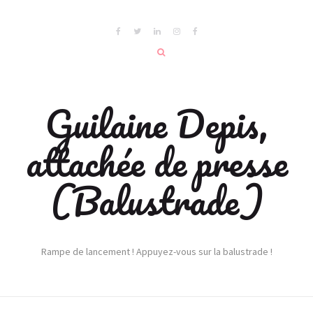
Guilaine Depis,
attachée de presse
(Balustrade)
Rampe de lancement ! Appuyez-vous sur la balustrade !