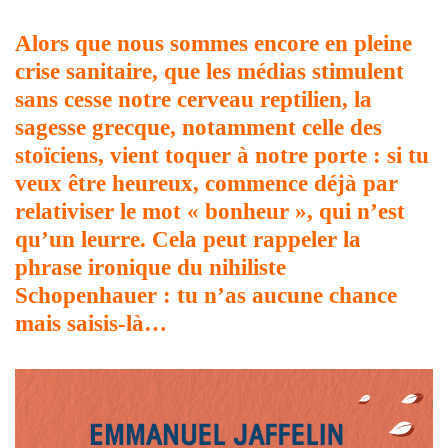
Alors que nous sommes encore en pleine
crise sanitaire, que les médias stimulent
sans cesse notre cerveau reptilien, la
sagesse grecque, notamment celle des
stoïciens, vient toquer à notre porte : si tu
veux être heureux, commence déjà par
relativiser le mot « bonheur », qui n’est
qu’un leurre. Cela peut rappeler la
phrase ironique du nihiliste
Schopenhauer : tu n’as aucune chance
mais saisis-là…