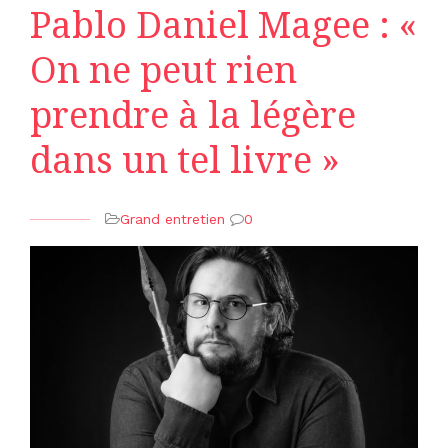
Pablo Daniel Magee : «
On ne peut rien
prendre à la légère
dans un tel livre »
Grand entretien
0