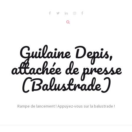
Guilaine Depis,
attachée de presse
(Balustrade)
Rampe de lancement ! Appuyez-vous sur la balustrade !