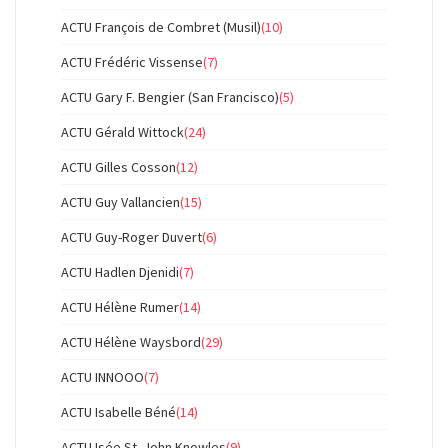
ACTU François de Combret (Musil)
(10)
ACTU Frédéric Vissense
(7)
ACTU Gary F. Bengier (San Francisco)
(5)
ACTU Gérald Wittock
(24)
ACTU Gilles Cosson
(12)
ACTU Guy Vallancien
(15)
ACTU Guy-Roger Duvert
(6)
ACTU Hadlen Djenidi
(7)
ACTU Hélène Rumer
(14)
ACTU Hélène Waysbord
(29)
ACTU INNOOO
(7)
ACTU Isabelle Béné
(14)
ACTU Isée St. John Knowles
(9)