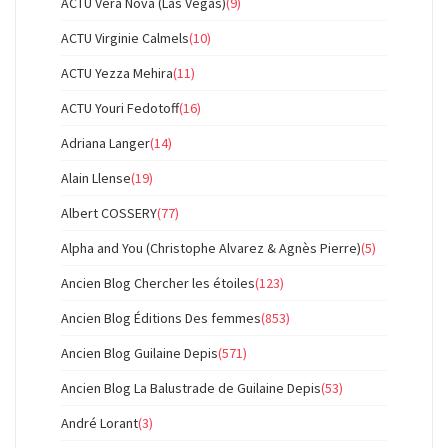
ACTU Vera Nova (Las Vegas)
(9)
ACTU Virginie Calmels
(10)
ACTU Yezza Mehira
(11)
ACTU Youri Fedotoff
(16)
Adriana Langer
(14)
Alain Llense
(19)
Albert COSSERY
(77)
Alpha and You (Christophe Alvarez & Agnès Pierre)
(5)
Ancien Blog Chercher les étoiles
(123)
Ancien Blog Éditions Des femmes
(853)
Ancien Blog Guilaine Depis
(571)
Ancien Blog La Balustrade de Guilaine Depis
(53)
André Lorant
(3)