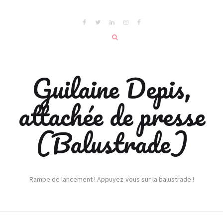
Guilaine Depis,
attachée de presse
(Balustrade)
Rampe de lancement ! Appuyez-vous sur la balustrade !