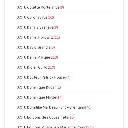
ACTU Colette Portelance
(8)
ACTU Coronavirus
(52)
ACTU Dana Ziyasheva
(8)
ACTU Daniel Horowitz
(11)
ACTU David Grandis
(3)
ACTU Denis Marquet
(13)
ACTU Didier Guillot
(19)
ACTU Docteur Patrick Houlier
(4)
ACTU Dominique Dudan
(2)
ACTU Dominique Motte
(14)
ACTU Domitille Marbeau Funck-Brentano
(40)
ACTU Editions des Coussinets
(20)
ACTU Editions Villanelle – Marianne Vourch
(46)