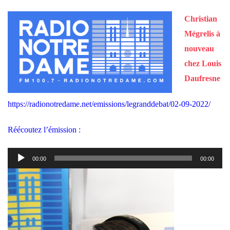
Christian
Mégrelis à
nouveau
chez Louis
Daufresne
https://radionotredame.net/emissions/legranddebat/02-09-2022/
Réécoutez l’émission :
Lecteur
00:00
00:00
audio