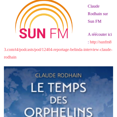
Claude
Rodhain sur
Sun FM
A réécouter ici
:
http://sunfm8
3.com/t4/podcasts/pod/12404-reportage-belinda-interview-claude-
rodhain