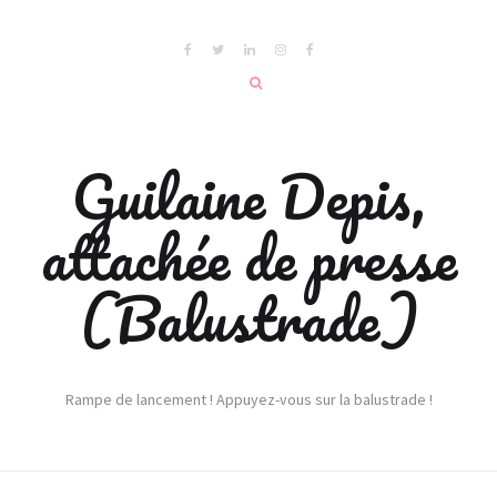
Guilaine Depis,
attachée de presse
(Balustrade)
Rampe de lancement ! Appuyez-vous sur la balustrade !