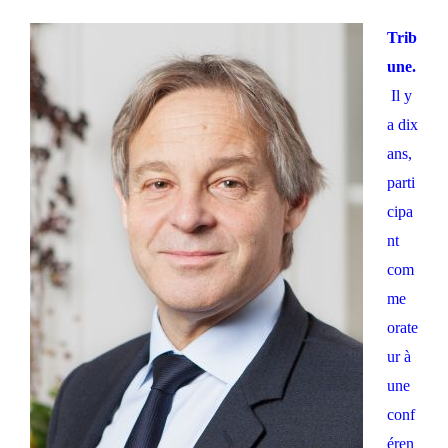
Trib
une.
Il y
a dix
ans,
parti
cipa
nt
com
me
orate
ur à
une
conf
éren