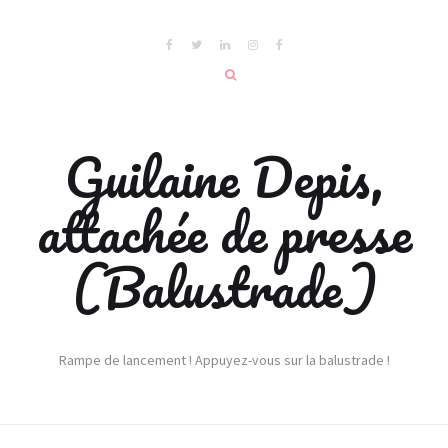
Guilaine Depis,
attachée de presse
(Balustrade)
Rampe de lancement ! Appuyez-vous sur la balustrade !