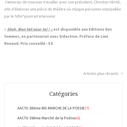
J’aimerais de nouveau travailler avec son président, Christian Vérité,
afin d’élaborer une pièce de théâtre où chaque personne interpellée
par le SIDA^pourrait intervenir.
«
Sheh, Bien fait pour toi ! »
est disponible aux Editions Des
femmes, en partenariat avec Sidaction. Préface de Line
Renaud. Prix conseillé : 5 E
Articles plus récents
Navigation
des
Catégories
articles
AACTU 38ème BIS MARCHE DE LA POESIE
(7)
AACTU 39ème Marché de la Poésie
(6)