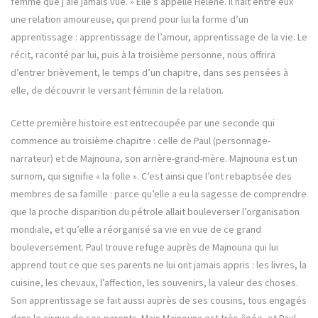
femme que j’aie jamais vue. » Elle s’appelle Hélène. Il naît entre eux
une relation amoureuse, qui prend pour lui la forme d’un
apprentissage : apprentissage de l’amour, apprentissage de la vie. Le
récit, raconté par lui, puis à la troisième personne, nous offrira
d’entrer brièvement, le temps d’un chapitre, dans ses pensées à
elle, de découvrir le versant féminin de la relation.
Cette première histoire est entrecoupée par une seconde qui
commence au troisième chapitre : celle de Paul (personnage-
narrateur) et de Majnouna, son arrière-grand-mère. Majnouna est un
surnom, qui signifie « la folle ». C’est ainsi que l’ont rebaptisée des
membres de sa famille : parce qu’elle a eu la sagesse de comprendre
que la proche disparition du pétrole allait bouleverser l’organisation
mondiale, et qu’elle a réorganisé sa vie en vue de ce grand
bouleversement. Paul trouve refuge auprès de Majnouna qui lui
apprend tout ce que ses parents ne lui ont jamais appris : les livres, la
cuisine, les chevaux, l’affection, les souvenirs, la valeur des choses.
Son apprentissage se fait aussi auprès de ses cousins, tous engagés