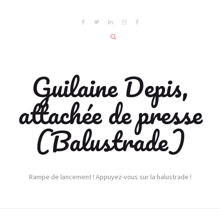
Guilaine Depis,
attachée de presse
(Balustrade)
Rampe de lancement ! Appuyez-vous sur la balustrade !