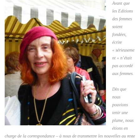
Avant que
les Editions
des femmes
soient
fondées,
écrire
« sérieuseme
nt » n’était
pas accordé
aux femmes.
Dès que
nous
pouvions
tenir une
plume, nous
étions en
charge de la correspondance – à nous de transmettre les nouvelles au reste