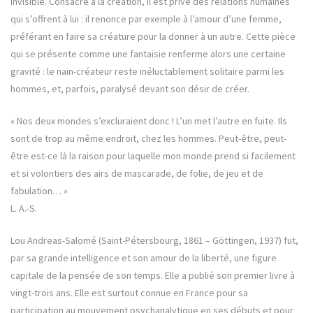
invisible. Consacré à la création, il est privé des relations humaines
qui s’offrent à lui : il renonce par exemple à l’amour d’une femme,
préférant en faire sa créature pour la donner à un autre. Cette pièce
qui se présente comme une fantaisie renferme alors une certaine
gravité : le nain-créateur reste inéluctablement solitaire parmi les
hommes, et, parfois, paralysé devant son désir de créer.
« Nos deux mondes s’excluraient donc ! L’un met l’autre en fuite. Ils
sont de trop au même endroit, chez les hommes. Peut-être, peut-
être est-ce là la raison pour laquelle mon monde prend si facilement
et si volontiers des airs de mascarade, de folie, de jeu et de
fabulation… »
L. A.-S.
Lou Andreas-Salomé (Saint-Pétersbourg, 1861 – Göttingen, 1937) fut,
par sa grande intelligence et son amour de la liberté, une figure
capitale de la pensée de son temps. Elle a publié son premier livre à
vingt-trois ans. Elle est surtout connue en France pour sa
participation au mouvement psychanalytique en ses débuts et pour