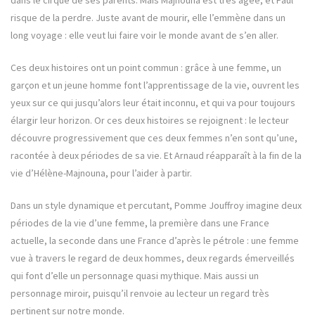
dans le cirque de ses parents. Mais Majnouna est très âgée, et Paul
risque de la perdre. Juste avant de mourir, elle l’emmène dans un
long voyage : elle veut lui faire voir le monde avant de s’en aller.
Ces deux histoires ont un point commun : grâce à une femme, un
garçon et un jeune homme font l’apprentissage de la vie, ouvrent les
yeux sur ce qui jusqu’alors leur était inconnu, et qui va pour toujours
élargir leur horizon. Or ces deux histoires se rejoignent : le lecteur
découvre progressivement que ces deux femmes n’en sont qu’une,
racontée à deux périodes de sa vie. Et Arnaud réapparaît à la fin de la
vie d’Hélène-Majnouna, pour l’aider à partir.
Dans un style dynamique et percutant, Pomme Jouffroy imagine deux
périodes de la vie d’une femme, la première dans une France
actuelle, la seconde dans une France d’après le pétrole : une femme
vue à travers le regard de deux hommes, deux regards émerveillés
qui font d’elle un personnage quasi mythique. Mais aussi un
personnage miroir, puisqu’il renvoie au lecteur un regard très
pertinent sur notre monde.