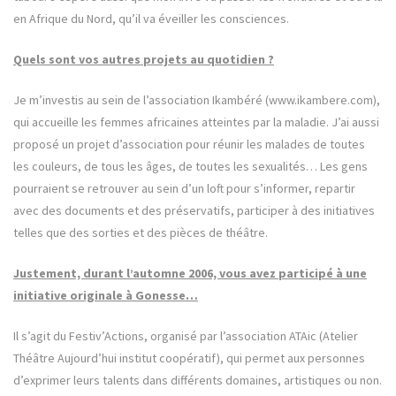
en Afrique du Nord, qu’il va éveiller les consciences.
Quels sont vos autres projets au quotidien ?
Je m’investis au sein de l’association Ikambéré (www.ikambere.com),
qui accueille les femmes africaines atteintes par la maladie. J’ai aussi
proposé un projet d’association pour réunir les malades de toutes
les couleurs, de tous les âges, de toutes les sexualités… Les gens
pourraient se retrouver au sein d’un loft pour s’informer, repartir
avec des documents et des préservatifs, participer à des initiatives
telles que des sorties et des pièces de théâtre.
Justement, durant l’automne 2006, vous avez participé à une
initiative originale à Gonesse…
Il s’agit du Festiv’Actions, organisé par l’association ATAic (Atelier
Théâtre Aujourd’hui institut coopératif), qui permet aux personnes
d’exprimer leurs talents dans différents domaines, artistiques ou non.