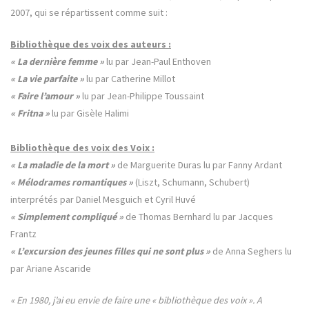
2007, qui se répartissent comme suit :
Bibliothèque des voix des auteurs :
« La dernière femme »
lu par Jean-Paul Enthoven
« La vie parfaite »
lu par Catherine Millot
« Faire l’amour »
lu par Jean-Philippe Toussaint
« Fritna »
lu par Gisèle Halimi
Bibliothèque des voix des Voix :
« La maladie de la mort »
de Marguerite Duras lu par Fanny Ardant
« Mélodrames romantiques »
(Liszt, Schumann, Schubert)
interprétés par Daniel Mesguich et Cyril Huvé
« Simplement compliqué »
de Thomas Bernhard lu par Jacques
Frantz
« L’excursion des jeunes filles qui ne sont plus »
de Anna Seghers lu
par Ariane Ascaride
« En 1980, j’ai eu envie de faire une « bibliothèque des voix ». A