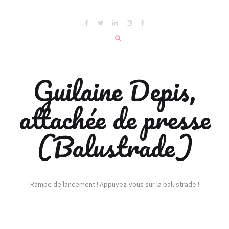
Guilaine Depis,
attachée de presse
(Balustrade)
Rampe de lancement ! Appuyez-vous sur la balustrade !