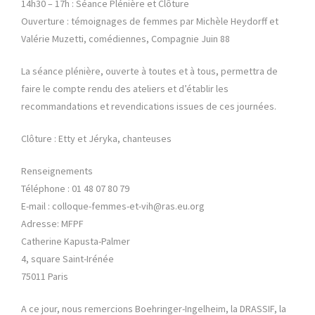
14h30 – 17h : Séance Plénière et Clôture
Ouverture : témoignages de femmes par Michèle Heydorff et
Valérie Muzetti, comédiennes, Compagnie Juin 88
La séance plénière, ouverte à toutes et à tous, permettra de
faire le compte rendu des ateliers et d’établir les
recommandations et revendications issues de ces journées.
Clôture : Etty et Jéryka, chanteuses
Renseignements
Téléphone : 01 48 07 80 79
E-mail : colloque-femmes-et-vih@ras.eu.org
Adresse: MFPF
Catherine Kapusta-Palmer
4, square Saint-Irénée
75011 Paris
A ce jour, nous remercions Boehringer-Ingelheim, la DRASSIF, la