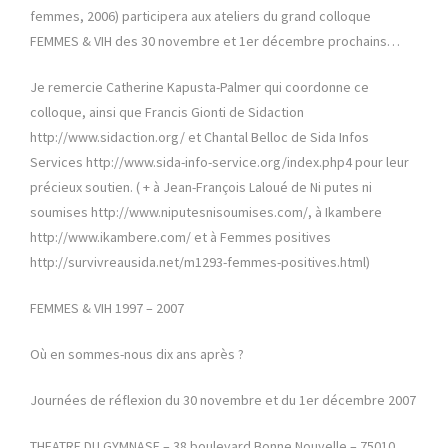
femmes, 2006) participera aux ateliers du grand colloque
FEMMES & VIH des 30 novembre et 1er décembre prochains…
Je remercie Catherine Kapusta-Palmer qui coordonne ce
colloque, ainsi que Francis Gionti de Sidaction
http://www.sidaction.org/ et Chantal Belloc de Sida Infos
Services http://www.sida-info-service.org/index.php4 pour leur
précieux soutien. ( + à Jean-François Laloué de Ni putes ni
soumises http://www.niputesnisoumises.com/, à Ikambere
http://www.ikambere.com/ et à Femmes positives
http://survivreausida.net/m1293-femmes-positives.html)
FEMMES & VIH 1997 – 2007
Où en sommes-nous dix ans après ?
Journées de réflexion du 30 novembre et du 1er décembre 2007
THEATRE DU GYMNASE – 38 boulevard Bonne Nouvelle – 75010