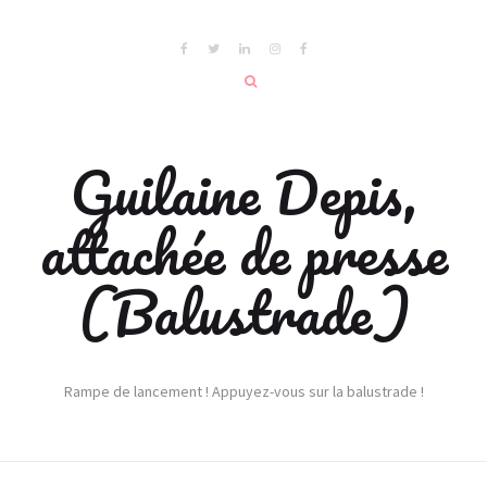
Guilaine Depis,
attachée de presse
(Balustrade)
Rampe de lancement ! Appuyez-vous sur la balustrade !