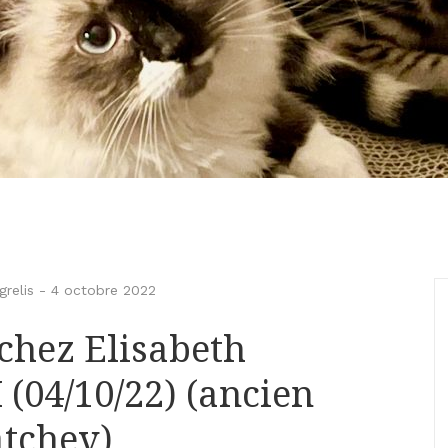
relis
-
4 octobre 2022
 chez Elisabeth
 (04/10/22) (ancien
atchev)