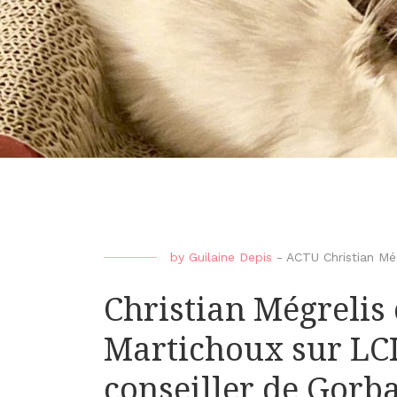
by
Guilaine Depis
-
ACTU Christian Még
Christian Mégrelis
Martichoux sur LCI
conseiller de Gorb