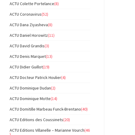
ACTU Colette Portelance
(8)
ACTU Coronavirus
(52)
ACTU Dana Ziyasheva
(8)
ACTU Daniel Horowitz
(11)
ACTU David Grandis
(3)
ACTU Denis Marquet
(13)
ACTU Didier Guillot
(19)
ACTU Docteur Patrick Houlier
(4)
ACTU Dominique Dudan
(2)
ACTU Dominique Motte
(14)
ACTU Domitille Marbeau Funck-Brentano
(40)
ACTU Editions des Coussinets
(20)
ACTU Editions Villanelle – Marianne Vourch
(46
)