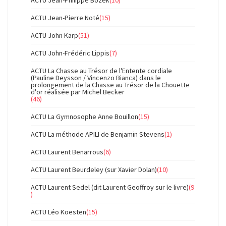
ACTU Jean-Philippe Bozek
(10)
ACTU Jean-Pierre Noté
(15)
ACTU John Karp
(51)
ACTU John-Frédéric Lippis
(7)
ACTU La Chasse au Trésor de l'Entente cordiale
(Pauline Deysson / Vincenzo Bianca) dans le
prolongement de la Chasse au Trésor de la Chouette
d'or réalisée par Michel Becker
(46)
ACTU La Gymnosophe Anne Bouillon
(15)
ACTU La méthode APILI de Benjamin Stevens
(1)
ACTU Laurent Benarrous
(6)
ACTU Laurent Beurdeley (sur Xavier Dolan)
(10)
ACTU Laurent Sedel (dit Laurent Geoffroy sur le livre)
(9
)
ACTU Léo Koesten
(15)