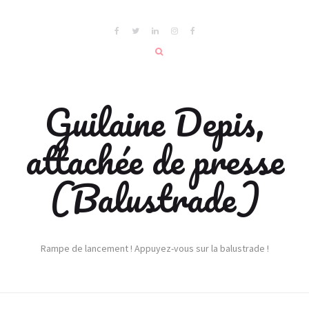
Guilaine Depis,
attachée de presse
(Balustrade)
Rampe de lancement ! Appuyez-vous sur la balustrade !