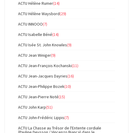
ACTU Hélène Rumer
(14)
ACTU Hélène Waysbord
(29)
ACTU INNOOO
(7)
ACTU Isabelle Béné
(14)
ACTU Isée St. John Knowles
(9)
ACTU Jean Winiger
(9)
ACTU Jean-François Kochanski
(11)
ACTU Jean-Jacques Dayries
(16)
ACTU Jean-Philippe Bozek
(10)
ACTU Jean-Pierre Noté
(15)
ACTU John Karp
(51)
ACTU John-Frédéric Lippis
(7)
ACTU La Chasse au Trésor de l'Entente cordiale
(Pauline Deysson / Vincenzo Bianca) dans le