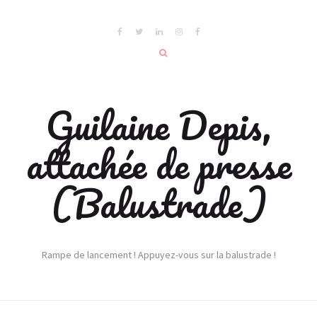
Guilaine Depis,
attachée de presse
(Balustrade)
Rampe de lancement ! Appuyez-vous sur la balustrade !