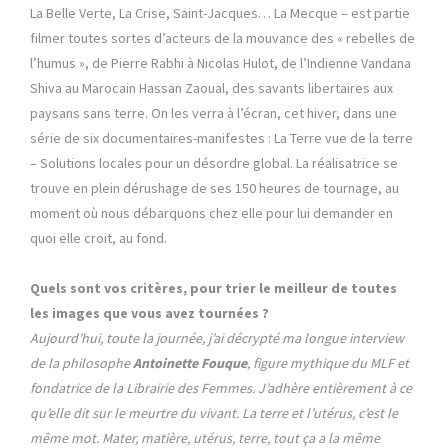
La Belle Verte, La Crise, Saint-Jacques… La Mecque – est partie
filmer toutes sortes d’acteurs de la mouvance des « rebelles de
l’humus », de Pierre Rabhi à Nicolas Hulot, de l’Indienne Vandana
Shiva au Marocain Hassan Zaoual, des savants libertaires aux
paysans sans terre. On les verra à l’écran, cet hiver, dans une
série de six documentaires-manifestes : La Terre vue de la terre
– Solutions locales pour un désordre global. La réalisatrice se
trouve en plein dérushage de ses 150 heures de tournage, au
moment où nous débarquons chez elle pour lui demander en
quoi elle croit, au fond.
Quels sont vos critères, pour trier le meilleur de toutes
les images que vous avez tournées ?
Aujourd’hui, toute la journée, j’ai décrypté ma longue interview
de la philosophe
Antoinette Fouque
, figure mythique du MLF et
fondatrice de la Librairie des Femmes. J’adhère entièrement à ce
qu’elle dit sur le meurtre du vivant. La terre et l’utérus, c’est le
même mot. Mater, matière, utérus, terre, tout ça a la même