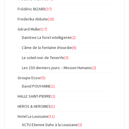
Frédéric BIZARD
(37)
Frederika Abbate
(28)
Gérard Muller
(17)
Daintree La foret intelligente
(2)
L'âme de la fontaine étourdie
(6)
Le soleil noir de Tenerife
(3)
Les 150 derniers jours – Mission Humanis
(2)
Groupe Essor
(5)
David POUYANNE
(1)
HALLE SAINT-PIERRE
(2)
HEROS & HEROINES
(1)
Hotel La Louisiane
(11)
ACTU Etienne Daho à la Louisiane
(3)