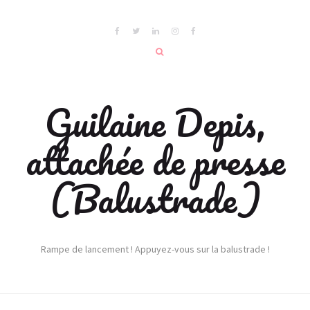
Guilaine Depis,
attachée de presse
(Balustrade)
Rampe de lancement ! Appuyez-vous sur la balustrade !