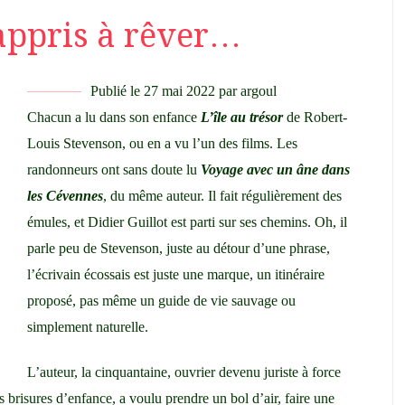
i appris à rêver…
Publié le
27 mai 2022
par
argoul
Chacun a lu dans son enfance
L’île au trésor
de Robert-
Louis Stevenson, ou en a vu
l’un des films
. Les
randonneurs ont sans doute lu
Voyage avec un âne dans
les Cévennes
, du même auteur. Il fait
régulièrement des
émules,
et Didier Guillot est parti sur ses chemins. Oh, il
parle peu de Stevenson, juste au détour d’une phrase,
l’écrivain écossais est juste une marque, un itinéraire
proposé, pas même un guide de vie sauvage ou
simplement naturelle.
L’auteur, la cinquantaine, ouvrier devenu juriste à force
ses brisures d’enfance, a voulu prendre un bol d’air, faire une