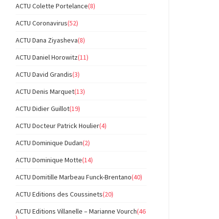
ACTU Colette Portelance
(8)
ACTU Coronavirus
(52)
ACTU Dana Ziyasheva
(8)
ACTU Daniel Horowitz
(11)
ACTU David Grandis
(3)
ACTU Denis Marquet
(13)
ACTU Didier Guillot
(19)
ACTU Docteur Patrick Houlier
(4)
ACTU Dominique Dudan
(2)
ACTU Dominique Motte
(14)
ACTU Domitille Marbeau Funck-Brentano
(40)
ACTU Editions des Coussinets
(20)
ACTU Editions Villanelle – Marianne Vourch
(46
)