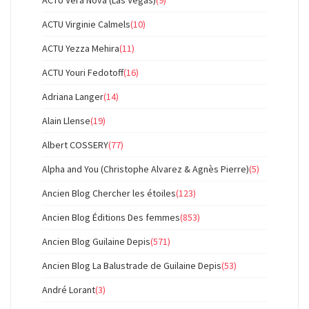
ACTU Vera Nova (Las Vegas)
(9)
ACTU Virginie Calmels
(10)
ACTU Yezza Mehira
(11)
ACTU Youri Fedotoff
(16)
Adriana Langer
(14)
Alain Llense
(19)
Albert COSSERY
(77)
Alpha and You (Christophe Alvarez & Agnès Pierre)
(5)
Ancien Blog Chercher les étoiles
(123)
Ancien Blog Éditions Des femmes
(853)
Ancien Blog Guilaine Depis
(571)
Ancien Blog La Balustrade de Guilaine Depis
(53)
André Lorant
(3)