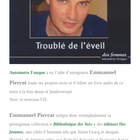
Emmanuel
Antoinette Fouque
a eu l’idée d’enregistrer
Pierrat
lisant ses propres mots et d’éditer un livre audio de ce
texte à la fois dense et bouleversant.
Avec ce nouveau CD,
Emmanuel Pierrat
intègre donc triomphalement la
prestigieuse collection
« Bibliothèque des Voix »
des
éditions Des
femmes
, aux côtés d’hommes tels que Julien Gracq et Jacques
Derrida, de femmes telles que Nathalie Sarraute et Françoise Sagan,