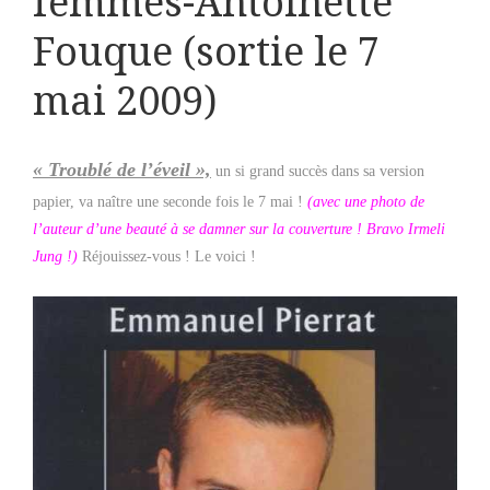
femmes-Antoinette
Fouque (sortie le 7
mai 2009)
« Troublé de l’éveil »,
un si grand succès dans sa version
papier, va naître une seconde fois le 7 mai !
(avec une photo de
l’auteur d’une beauté à se damner sur la couverture ! Bravo Irmeli
Jung !)
Réjouissez-vous ! Le voici !