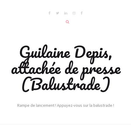
Guilaine Depis,
attachée de presse
(Balustrade)
Rampe de lancement ! Appuyez-vous sur la balustrade !