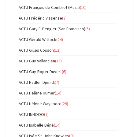
ACTU François de Combret (Musil)
(10)
ACTU Frédéric Vissense
(7)
ACTU Gary F. Bengier (San Francisco)
(5)
ACTU Gérald Wittock
(24)
ACTU Gilles Cosson
(12)
ACTU Guy Vallancien
(15)
ACTU Guy-Roger Duvert
(6)
ACTU Hadlen Djenidi
(7)
ACTU Hélène Rumer
(14)
ACTU Hélène Waysbord
(29)
ACTU INNOOO
(7)
ACTU Isabelle Béné
(14)
ACTU Isée St. John Knowles
(9)