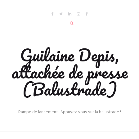
Guilaine Depis,
attachée de presse
(Balustrade)
Rampe de lancement ! Appuyez-vous sur la balustrade !