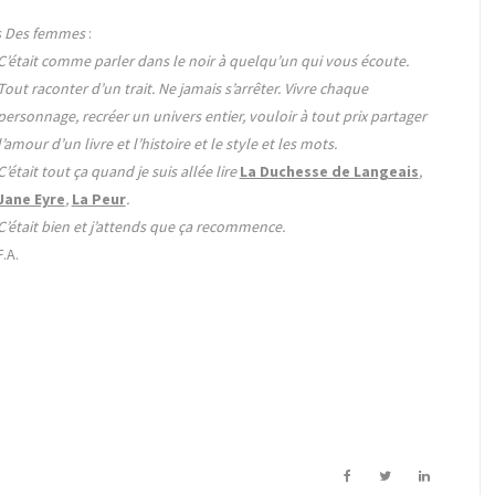
s Des femmes
:
C’était comme parler dans le noir à quelqu’un qui vous écoute.
Tout raconter d’un trait. Ne jamais s’arrêter. Vivre chaque
personnage, recréer un univers entier, vouloir à tout prix partager
l’amour d’un livre et l’histoire et le style et les mots.
C’était tout ça quand je suis allée lire
La Duchesse de Langeais
,
Jane Eyre
,
La Peur
.
C’était bien et j’attends que ça recommence.
F.A.