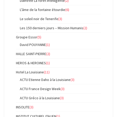
Daintree La foret intelligente
(2)
L'âme de la fontaine étourdie
(6)
Le soleil noir de Tenerife
(3)
Les 150 derniers jours – Mission Humanis
(2)
Groupe Essor
(5)
David POUYANNE
(1)
HALLE SAINT-PIERRE
(2)
HEROS & HEROINES
(1)
Hotel La Louisiane
(11)
ACTU Etienne Daho à la Louisiane
(3)
ACTU France Design Week
(3)
ACTU Gréco à la Louisiane
(3)
INSOLITE
(3)
INSTITUT CULTUREL ITALIEN
(1)