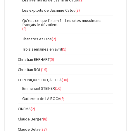
Les aventures de Jasmine Catou
(1)
Les exploits de Jasmine Catou
(3)
Qu'est-ce que l'islam ? – Les sites musulmans
français le dévoilent.
(9)
Thanatos et Eros
(2)
Trois semaines en avril
(9)
Christian EHRHART
(5)
Christian ROL
(19)
CHRONIQUES DU ÇÀ ET LÀ
(30)
Emmanuel STEINER
(16)
Guillermo de LA ROCA
(9)
CINEMA
(2)
Claude Berger
(8)
Claude Delay
(37)