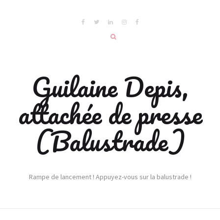
Guilaine Depis,
attachée de presse
(Balustrade)
Rampe de lancement ! Appuyez-vous sur la balustrade !