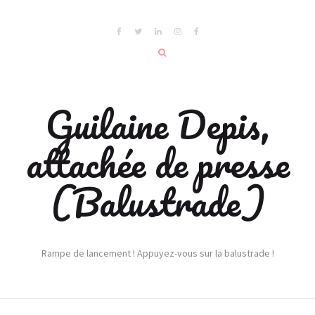
Guilaine Depis,
attachée de presse
(Balustrade)
Rampe de lancement ! Appuyez-vous sur la balustrade !