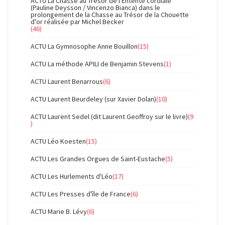
ACTU La Chasse au Trésor de l'Entente cordiale
(Pauline Deysson / Vincenzo Bianca) dans le
prolongement de la Chasse au Trésor de la Chouette
d'or réalisée par Michel Becker
(46)
ACTU La Gymnosophe Anne Bouillon
(15)
ACTU La méthode APILI de Benjamin Stevens
(1)
ACTU Laurent Benarrous
(6)
ACTU Laurent Beurdeley (sur Xavier Dolan)
(10)
ACTU Laurent Sedel (dit Laurent Geoffroy sur le livre)
(9
)
ACTU Léo Koesten
(15)
ACTU Les Grandes Orgues de Saint-Eustache
(5)
ACTU Les Hurlements d'Léo
(17)
ACTU Les Presses d'île de France
(6)
ACTU Marie B. Lévy
(6)