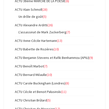
ACTU 38ème MARCHE DE LA POESIE
(6)
ACTU Alain Schmoll
(28)
Un drôle de goût
(5)
ACTU Alexandre Arditti
(26)
L'assassinat de Mark Zuckerberg
(7)
ACTU Anne-Cécile Hartemann
(13)
ACTU Babette de Rozières
(10)
ACTU Benjamin Stevens et Rafik Benhammou (APILI)
(9)
ACTU Benoît Marbot
(7)
ACTU Bernard Méaulle
(10)
ACTU Carole Buckingham (Londres)
(8)
ACTU Cécile et Benoit Palusinski
(11)
ACTU Christian Brûlard
(5)
ACTU Christian de Maussion
(12)