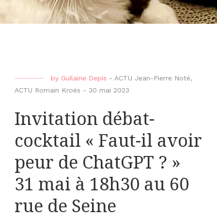
by
Guilaine Depis
-
ACTU Jean-Pierre Noté
,
ACTU Romain Kroës
-
30 mai 2023
Invitation débat-
cocktail « Faut-il avoir
peur de ChatGPT ? »
31 mai à 18h30 au 60
rue de Seine