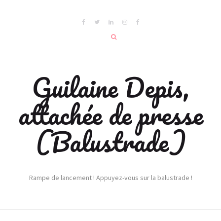
Guilaine Depis,
attachée de presse
(Balustrade)
Rampe de lancement ! Appuyez-vous sur la balustrade !