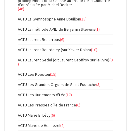
prolongement de la Chasse au Trésor de la Chouette
d'or réalisée par Michel Becker
(46)
ACTU La Gymnosophe Anne Bouillon
(15)
ACTU La méthode APILI de Benjamin Stevens
(1)
ACTU Laurent Benarrous
(6)
ACTU Laurent Beurdeley (sur Xavier Dolan)
(10)
ACTU Laurent Sedel (dit Laurent Geoffroy sur le livre)
(9
)
ACTU Léo Koesten
(15)
ACTU Les Grandes Orgues de Saint-Eustache
(5)
ACTU Les Hurlements d'Léo
(17)
ACTU Les Presses d'île de France
(6)
ACTU Marie B. Lévy
(6)
ACTU Marie de Hennezel
(2)