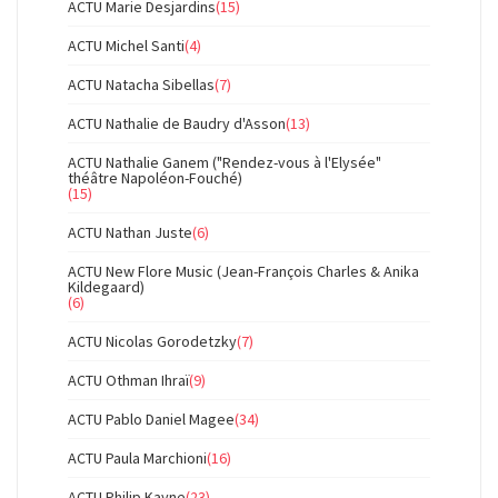
ACTU Marie Desjardins
(15)
ACTU Michel Santi
(4)
ACTU Natacha Sibellas
(7)
ACTU Nathalie de Baudry d'Asson
(13)
ACTU Nathalie Ganem ("Rendez-vous à l'Elysée"
théâtre Napoléon-Fouché)
(15)
ACTU Nathan Juste
(6)
ACTU New Flore Music (Jean-François Charles & Anika
Kildegaard)
(6)
ACTU Nicolas Gorodetzky
(7)
ACTU Othman Ihraï
(9)
ACTU Pablo Daniel Magee
(34)
ACTU Paula Marchioni
(16)
ACTU Philip Kayne
(23)