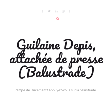
Guilaine Depis,
attachée de presse
(Balustrade)
Rampe de lancement ! Appuyez-vous sur la balustrade !