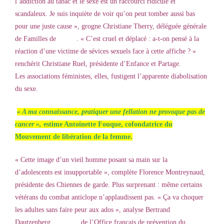
l’addiction au tabac et le sexe est un raccourci ridicule et
scandaleux. Je suis inquiète de voir qu’on peut tomber aussi bas
pour une juste cause », grogne Christiane Therry, déléguée générale
de Familles de
. « C’est cruel et déplacé : a-t-on pensé à la
réaction d’une victime de sévices sexuels face à cette affiche ? »
renchérit Christiane Ruel, présidente d’Enfance et Partage.
Les associations féministes, elles, fustigent l’apparente diabolisation
du sexe.
« A ma connaissance, pratiquer une fellation ne provoque pas de
cancer »,
estime Antoinette Fouque, cofondatrice du
Mouvement de libération de la femme.
« Cette image d’un vieil homme posant sa main sur la
d’adolescents est insupportable », complète Florence Montreynaud,
présidente des Chiennes de garde. Plus surprenant : même certains
vétérans du combat anticlope n’applaudissent pas. « Ça va choquer
les adultes sans faire peur aux ados », analyse Bertrand
Dautzenberg,
de l’Office français de prévention du