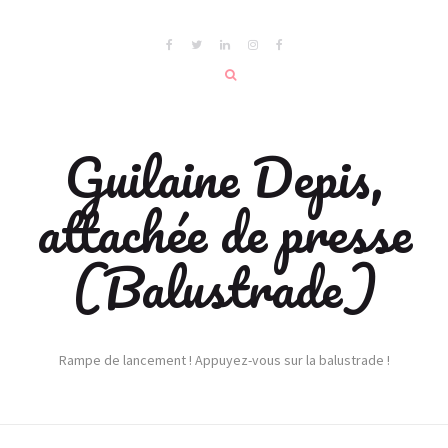
Guilaine Depis,
attachée de presse
(Balustrade)
Rampe de lancement ! Appuyez-vous sur la balustrade !