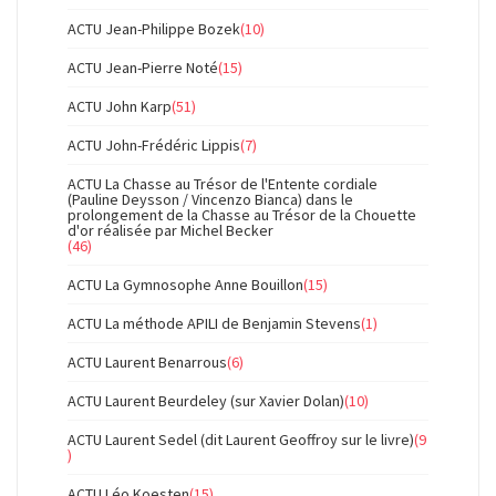
ACTU Jean-Philippe Bozek
(10)
ACTU Jean-Pierre Noté
(15)
ACTU John Karp
(51)
ACTU John-Frédéric Lippis
(7)
ACTU La Chasse au Trésor de l'Entente cordiale
(Pauline Deysson / Vincenzo Bianca) dans le
prolongement de la Chasse au Trésor de la Chouette
d'or réalisée par Michel Becker
(46)
ACTU La Gymnosophe Anne Bouillon
(15)
ACTU La méthode APILI de Benjamin Stevens
(1)
ACTU Laurent Benarrous
(6)
ACTU Laurent Beurdeley (sur Xavier Dolan)
(10)
ACTU Laurent Sedel (dit Laurent Geoffroy sur le livre)
(9
)
ACTU Léo Koesten
(15)