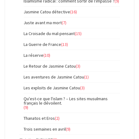
Islamisme radical : comment sortir de l'impasse ?
(9)
Jasmine Catou détective
(16)
Juste avant ma mort
(7)
La Croisade du mal-pensant
(15)
La Guerre de France
(13)
La réserve
(10)
Le Retour de Jasmine Catou
(3)
Les aventures de Jasmine Catou
(1)
Les exploits de Jasmine Catou
(3)
Qu'est-ce que l'islam ? – Les sites musulmans
français le dévoilent.
(9)
Thanatos et Eros
(2)
Trois semaines en avril
(9)