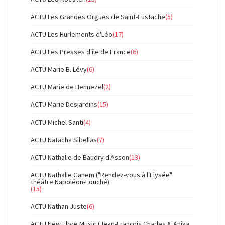
ACTU Les Grandes Orgues de Saint-Eustache
(5)
ACTU Les Hurlements d'Léo
(17)
ACTU Les Presses d'île de France
(6)
ACTU Marie B. Lévy
(6)
ACTU Marie de Hennezel
(2)
ACTU Marie Desjardins
(15)
ACTU Michel Santi
(4)
ACTU Natacha Sibellas
(7)
ACTU Nathalie de Baudry d'Asson
(13)
ACTU Nathalie Ganem ("Rendez-vous à l'Elysée"
théâtre Napoléon-Fouché)
(15)
ACTU Nathan Juste
(6)
ACTU New Flore Music (Jean-François Charles & Anika