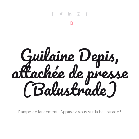
Guilaine Depis,
attachée de presse
(Balustrade)
Rampe de lancement ! Appuyez-vous sur la balustrade !