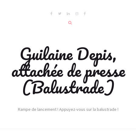
Guilaine Depis,
attachée de presse
(Balustrade)
Rampe de lancement ! Appuyez-vous sur la balustrade !