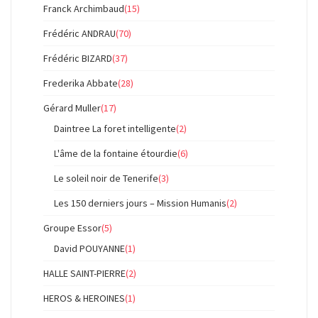
Franck Archimbaud
(15)
Frédéric ANDRAU
(70)
Frédéric BIZARD
(37)
Frederika Abbate
(28)
Gérard Muller
(17)
Daintree La foret intelligente
(2)
L'âme de la fontaine étourdie
(6)
Le soleil noir de Tenerife
(3)
Les 150 derniers jours – Mission Humanis
(2)
Groupe Essor
(5)
David POUYANNE
(1)
HALLE SAINT-PIERRE
(2)
HEROS & HEROINES
(1)