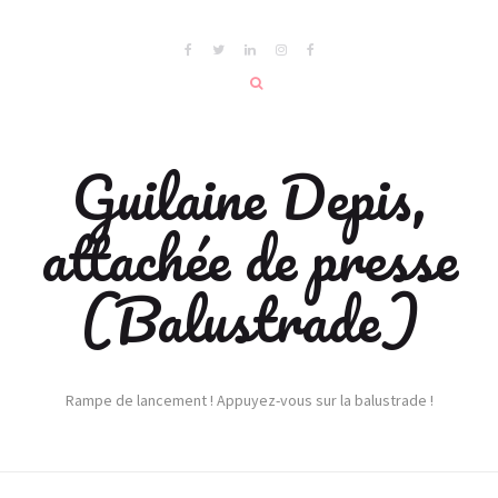
Guilaine Depis,
attachée de presse
(Balustrade)
Rampe de lancement ! Appuyez-vous sur la balustrade !