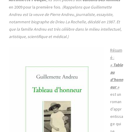
en 2009 pour la première fois.
(Rappelons que Guillemette
Andreu est la veuve de Pierre Andreu, journaliste, essayiste,
notamment biographe de Drieu La Rochelle, décédé en 1987. Et
que la famille Andreu est très célèbre dans le milieu intellectuel,
artistique, scientifique et médical.)
Résum
é :
« Table
au
d’honn
eur »
est un
roman
d’appr
entissa
ge qui
se