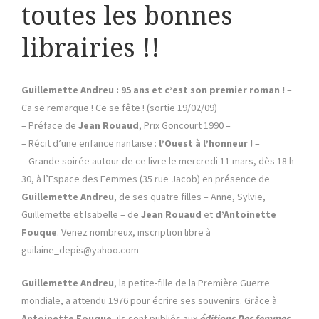
toutes les bonnes
librairies !!
Guillemette Andreu : 95 ans et c’est son premier roman !
–
Ca se remarque ! Ce se fête ! (sortie 19/02/09)
– Préface de
Jean Rouaud
, Prix Goncourt 1990 –
– Récit d’une enfance nantaise :
l’Ouest à l’honneur !
–
– Grande soirée autour de ce livre le mercredi 11 mars, dès 18 h
30, à l’Espace des Femmes (35 rue Jacob) en présence de
Guillemette Andreu
, de ses quatre filles – Anne, Sylvie,
Guillemette et Isabelle – de
Jean Rouaud
et
d’Antoinette
Fouque
. Venez nombreux, inscription libre à
guilaine_depis@yahoo.com
Guillemette Andreu
, la petite-fille de la Première Guerre
mondiale, a attendu 1976 pour écrire ses souvenirs. Grâce à
Antoinette Fouque
, ils sont publiés aux
éditions Des femmes