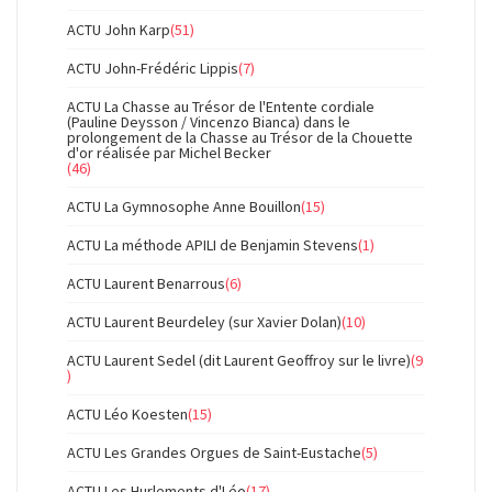
ACTU John Karp
(51)
ACTU John-Frédéric Lippis
(7)
ACTU La Chasse au Trésor de l'Entente cordiale
(Pauline Deysson / Vincenzo Bianca) dans le
prolongement de la Chasse au Trésor de la Chouette
d'or réalisée par Michel Becker
(46)
ACTU La Gymnosophe Anne Bouillon
(15)
ACTU La méthode APILI de Benjamin Stevens
(1)
ACTU Laurent Benarrous
(6)
ACTU Laurent Beurdeley (sur Xavier Dolan)
(10)
ACTU Laurent Sedel (dit Laurent Geoffroy sur le livre)
(9
)
ACTU Léo Koesten
(15)
ACTU Les Grandes Orgues de Saint-Eustache
(5)
ACTU Les Hurlements d'Léo
(17)