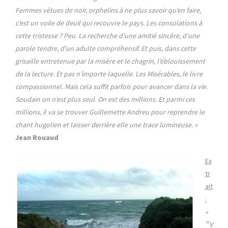
Femmes vêtues de noir, orphelins à ne plus savoir qu’en faire,
c’est un voile de deuil qui recouvre le pays. Les consolations à
cette tristesse ? Peu. La recherche d’une amitié sincère, d’une
parole tendre, d’un adulte compréhensif. Et puis, dans cette
grisaille entretenue par la misère et le chagrin, l’éblouissement
de la lecture. Et pas n’importe laquelle. Les Misérables, le livre
compassionnel. Mais cela suffit parfois pour avancer dans la vie.
Soudain on n’est plus seul. On est des millions. Et parmi ces
millions, il va se trouver Guillemette Andreu pour reprendre le
chant hugolien et laisser derrière elle une trace lumineuse. »
Jean Rouaud
Ex
tr
ait
:
«
״V