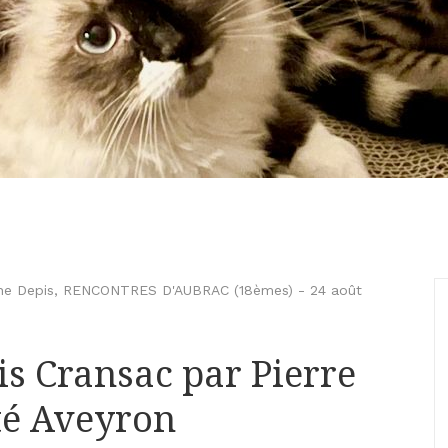
ne Depis
,
RENCONTRES D'AUBRAC (18èmes)
-
24 août
is Cransac par Pierre
té Aveyron