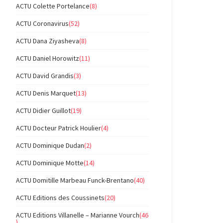
ACTU Colette Portelance
(8)
ACTU Coronavirus
(52)
ACTU Dana Ziyasheva
(8)
ACTU Daniel Horowitz
(11)
ACTU David Grandis
(3)
ACTU Denis Marquet
(13)
ACTU Didier Guillot
(19)
ACTU Docteur Patrick Houlier
(4)
ACTU Dominique Dudan
(2)
ACTU Dominique Motte
(14)
ACTU Domitille Marbeau Funck-Brentano
(40)
ACTU Editions des Coussinets
(20)
ACTU Editions Villanelle – Marianne Vourch
(46
)