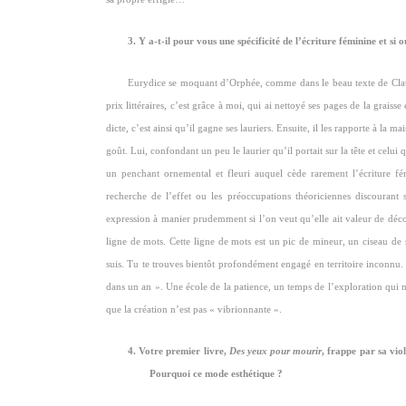
3. Y a-t-il pour vous une spécificité de l’écriture féminine et si o
Eurydice se moquant d’Orphée, comme dans le beau texte de C
prix littéraires, c’est grâce à moi, qui ai nettoyé ses pages de la grai
dicte, c’est ainsi qu’il gagne ses lauriers. Ensuite, il les rapporte à la 
goût. Lui, confondant un peu le laurier qu’il portait sur la tête et celui qui
un penchant ornemental et fleuri auquel cède rarement l’écriture f
recherche de l’effet ou les préoccupations théoriciennes discourant 
expression à manier prudemment si l’on veut qu’elle ait valeur de déco
ligne de mots. Cette ligne de mots est un pic de mineur, un ciseau de 
suis. Tu te trouves bientôt profondément engagé en territoire inconnu. S
dans un an ». Une école de la patience, un temps de l’exploration qui n
que la création n’est pas « vibrionnante ».
4. Votre premier livre,
Des yeux pour mourir
, frappe par sa vio
Pourquoi ce mode esthétique ?