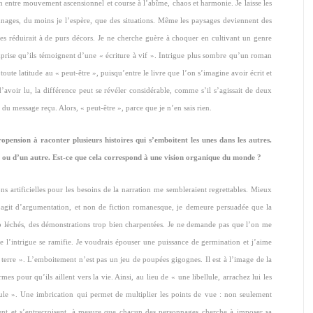
on entre mouvement ascensionnel et course à l’abîme, chaos et harmonie. Je laisse les
nnages, du moins je l’espère, que des situations. Même les paysages deviennent des
les réduirait à de purs décors. Je ne cherche guère à choquer en cultivant un genre
prise qu’ils témoignent d’une « écriture à vif ». Intrigue plus sombre qu’un roman
oute latitude au « peut-être », puisqu’entre le livre que l’on s’imagine avoir écrit et
 d’avoir lu, la différence peut se révéler considérable, comme s’il s’agissait de deux
 du message reçu. Alors, « peut-être », parce que je n’en sais rien.
ropension à raconter plusieurs histoires qui s’emboitent les unes dans les autres.
e ou d’un autre. Est-ce que cela correspond à une vision organique du monde ?
s artificielles pour les besoins de la narration me sembleraient regrettables. Mieux
s’agit d’argumentation, et non de fiction romanesque, je demeure persuadée que la
p léchés, des démonstrations trop bien charpentées. Je ne demande pas que l’on me
ue l’intrigue se ramifie. Je voudrais épouser une puissance de germination et j’aime
de terre ». L’emboitement n’est pas un jeu de poupées gigognes. Il est à l’image de la
rmes pour qu’ils aillent vers la vie. Ainsi, au lieu de « une libellule, arrachez lui les
llule ». Une imbrication qui permet de multiplier les points de vue : non seulement
nt et s’entrecroisent, à mesure que chacun des personnages cherche à imposer sa