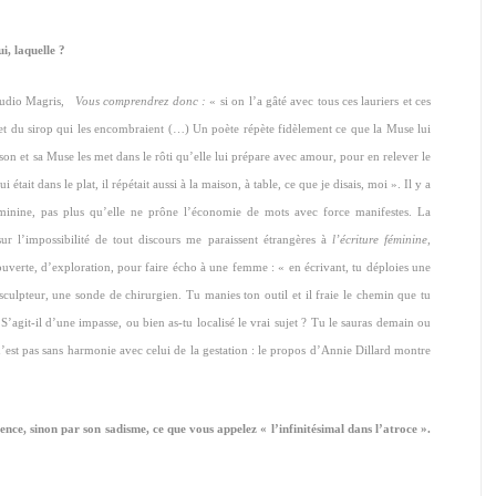
ui, laquelle ?
laudio Magris,
Vous comprendrez
donc :
« si on l’a gâté avec tous ces lauriers et ces
sse et du sirop qui les encombraient (…) Un poète répète fidèlement ce que la Muse lui
maison et sa Muse les met dans le rôti qu’elle lui prépare avec amour, pour en relever le
 était dans le plat, il répétait aussi à la maison, à table, ce que je disais, moi ». Il y a
éminine, pas plus qu’elle ne prône l’économie de mots avec force manifestes. La
sur l’impossibilité de tout discours me paraissent étrangères à
l’écriture féminine
,
uverte, d’exploration, pour faire écho à une femme : « en écrivant, tu déploies une
sculpteur, une sonde de chirurgien. Tu manies ton outil et il fraie le chemin que tu
’agit-il d’une impasse, ou bien as-tu localisé le vrai sujet ? Tu le sauras demain ou
’est pas sans harmonie avec celui de la gestation : le propos d’Annie Dillard montre
lence, sinon par son sadisme, ce que vous appelez « l’infinitésimal dans l’atroce ».