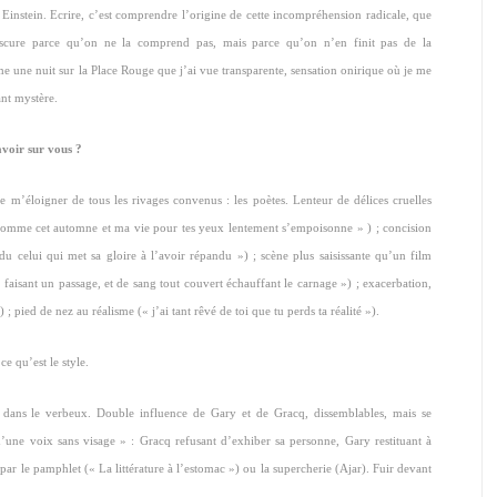
Einstein. Ecrire, c’est comprendre l’origine de cette incompréhension radicale, que
obscure parce qu’on ne la comprend pas, mais parce qu’on n’en finit pas de la
e une nuit sur la Place Rouge que j’ai vue transparente, sensation onirique où je me
ant mystère.
avoir sur vous ?
 m’éloigner de tous les rivages convenus : les poètes. Lenteur de délices cruelles
t comme cet automne et ma vie pour tes yeux lentement s’empoisonne » ) ; concision
 celui qui met sa gloire à l’avoir répandu ») ; scène plus saisissante qu’un film
e faisant un passage, et de sang tout couvert échauffant le carnage ») ; exacerbation,
 pied de nez au réalisme (« j’ai tant rêvé de toi que tu perds ta réalité »).
e qu’est le style.
r dans le verbeux. Double influence de Gary et de Gracq, dissemblables, mais se
d’une voix sans visage » : Gracq refusant d’exhiber sa personne, Gary restituant à
par le pamphlet (« La littérature à l’estomac ») ou la supercherie (Ajar). Fuir devant