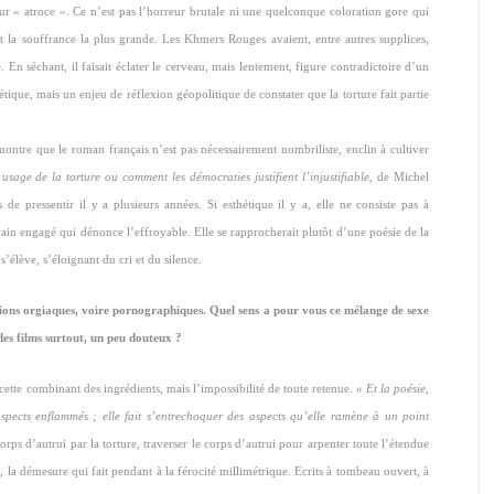
 sur « atroce ». Ce n’est pas l’horreur brutale ni une quelconque coloration gore qui
uit la souffrance la plus grande. Les Khmers Rouges avaient, entre autres supplices,
 En séchant, il faisait éclater le cerveau, mais lentement, figure contradictoire d’un
étique, mais un enjeu de réflexion géopolitique de constater que la torture fait partie
ontre que le roman français n’est pas nécessairement nombriliste, enclin à cultiver
usage de la torture ou
comment les démocraties justifient l’injustifiable
, de Michel
e pressentir il y a plusieurs années. Si esthétique il y a, elle ne consiste pas à
ain engagé qui dénonce l’effroyable. Elle se rapprocherait plutôt d’une poésie de la
s’élève, s’éloignant du cri et du silence.
uations orgiaques, voire pornographiques. Quel sens a pour vous ce mélange de sexe
des films surtout, un peu douteux ?
ette combinant des ingrédients, mais l’impossibilité de toute retenue.
« Et la poésie,
aspects enflammés ; elle fait s’entrechoquer des aspects qu’elle ramène à un point
orps d’autrui par la torture, traverser le corps d’autrui pour arpenter toute l’étendue
», la démesure qui fait pendant à la férocité millimétrique. Ecrits à tombeau ouvert, à