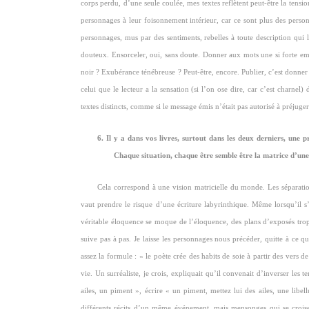
corps perdu, d’une seule coulée, mes textes reflètent peut-être la tensi
personnages à leur foisonnement intérieur, car ce sont plus des perso
personnages, mus par des sentiments, rebelles à toute description qui 
douteux. Ensorceler, oui, sans doute. Donner aux mots une si forte em
noir ? Exubérance ténébreuse ? Peut-être, encore. Publier, c’est donner t
celui que le lecteur a la sensation (si l’on ose dire, car c’est charnel)
textes distincts, comme si le message émis n’était pas autorisé à préjuger
6. Il y a dans vos livres, surtout dans les deux derniers, une p
Chaque situation, chaque être semble être la matrice d’un
Cela correspond à une vision matricielle du monde. Les séparation
vaut prendre le risque d’une écriture labyrinthique. Même lorsqu’il 
véritable éloquence se moque de l’éloquence, des plans d’exposés tro
suive pas à pas. Je laisse les personnages nous précéder, quitte à ce q
assez la formule : « le poète crée des habits de soie à partir des vers 
vie. Un surréaliste, je crois, expliquait qu’il convenait d’inverser les te
ailes, un piment », écrire « un piment, mettez lui des ailes, une libe
différents récits d’un même événement, mais mensonges qui se croise