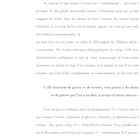
Je crois qu’il faut mettre l’accent sur « infinitésimal », plus que
m’attire. Je suis plutôt abasourdie devant l’infiniment petit qui prod
imaginé de verser, dans les narines de leurs victimes, du ciment liquide.
éclat lent, d’un coup de feu qui ne finirait jamais. Ce n’est pas une esth
des relations internationales. Q
ue mon livre ait pu mettre en relief ce défi majeur du XXIème siècle m
l’autofiction. De récents ouvrages philosophiques (je songe à
Du bon 
Terestchenko) soulignent ce que la veine romanesque m’avait permis d
promener un miroir le long d’un chemin, ni à adopter le ton d’un écriv
cruauté, qui, loin d’être complaisante ou compatissante, se fait voix qui 
5. De situations de guerre et de torture, vous passez à des sit
et de guerre que l’on a pu dire, à propos d’autres œuvres, 
Ce n’est pas un mélange mais un surgissement. Ce n’est pas une rec
qui ramène l’ordre, ressuscite d’abord le désordre, le désordre aux 
unique : feu, geste, sang, cri »
, écrit Antonin Artaud. S’en prendre au c
de la dévastation est l’excès qui répond à l’ « infinitésimal de l’atroce 