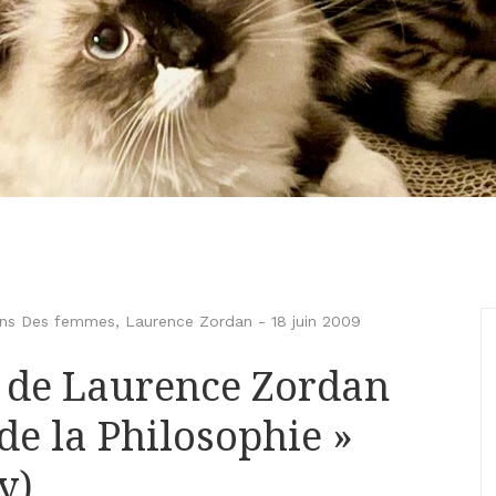
ions Des femmes
,
Laurence Zordan
-
18 juin 2009
n de Laurence Zordan
de la Philosophie »
y)