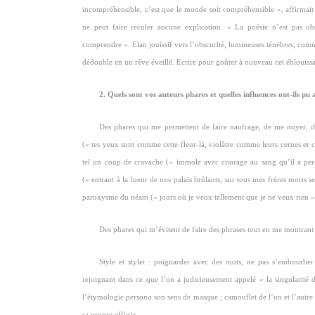
incompréhensible, c’est que le monde soit compréhensible », affirmait 
ne peut faire reculer aucune explication. « La poésie n’est pas 
comprendre ». Elan jouissif vers l’obscurité, lumineuses ténèbres, comm
dédouble en un rêve éveillé. Ecrire pour goûter à nouveau cet éblouiss
2. Quels sont vos auteurs phares et quelles influences ont-ils pu 
Des phares qui me permettent de faire naufrage, de me noyer, de
(« tes yeux sont comme cette fleur-là, violâtre comme leurs cernes e
tel un coup de cravache (« immole avec courage au sang qu’il a perdu
(« entrant à la lueur de nos palais brûlants, sur tous mes frères morts s
paroxysme du néant (« jours où je veux tellement que je ne veux rien ») ;
Des phares qui m’évitent de faire des phrases tout en me montrant c
Style et stylet : poignarder avec des mots, ne pas s’embourbe
rejoignant dans ce que l’on a judicieusement appelé « la singularité 
l’étymologie
persona
son sens de masque ; camouflet de l’un et l’autre 
sa propre effigie…