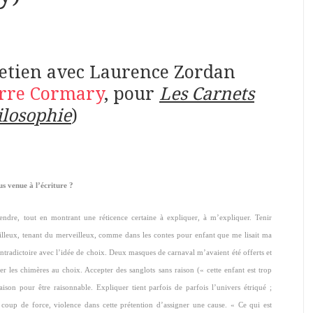
etien avec Laurence Zordan
erre Cormary
, pour
Les Carnets
ilosophie
)
s venue à l’écriture ?
endre, tout en montrant une réticence certaine à expliquer, à m’expliquer. Tenir
lleux, tenant du merveilleux, comme dans les contes pour enfant que me lisait ma
 contradictoire avec l’idée de choix. Deux masques de carnaval m’avaient été offerts et
rer les chimères au choix. Accepter des sanglots sans raison (« cette enfant est trop
aison pour être raisonnable. Expliquer tient parfois de parfois l’univers étriqué ;
le coup de force, violence dans cette prétention d’assigner une cause. « Ce qui est