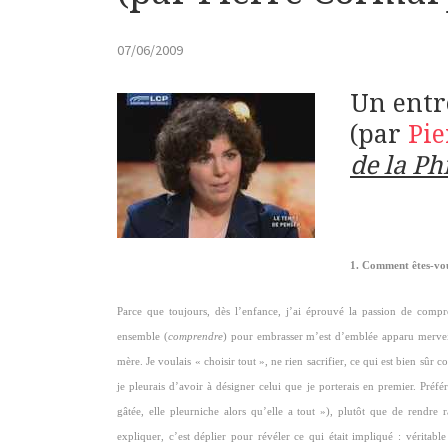
07/06/2009
Un entr
(par
Pi
de la Ph
1. Comment êtes-vou
Parce que toujours, dès l’enfance, j’ai éprouvé la passion de compr
ensemble (
comprendre
) pour embrasser m’est d’emblée apparu mervei
mère. Je voulais « choisir tout », ne rien sacrifier, ce qui est bien sûr
je pleurais d’avoir à désigner celui que je porterais en premier. Préfé
gâtée, elle pleurniche alors qu’elle a tout »), plutôt que de rendre r
expliquer, c’est déplier pour révéler ce qui était impliqué : véritab