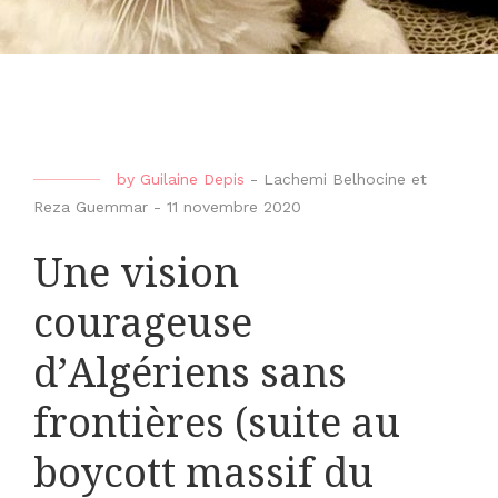
by
Guilaine Depis
-
Lachemi Belhocine et
Reza Guemmar
-
11 novembre 2020
Une vision
courageuse
d’Algériens sans
frontières (suite au
boycott massif du