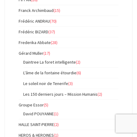
Franck Archimbaud
(15)
Frédéric ANDRAU
(70)
Frédéric BIZARD
(37)
Frederika Abbate
(28)
Gérard Muller
(17)
Daintree La foret intelligente
(2)
L'âme de la fontaine étourdie
(6)
Le soleil noir de Tenerife
(3)
Les 150 derniers jours – Mission Humanis
(2)
Groupe Essor
(5)
David POUYANNE
(1)
HALLE SAINT-PIERRE
(2)
HEROS & HEROINES
(1)