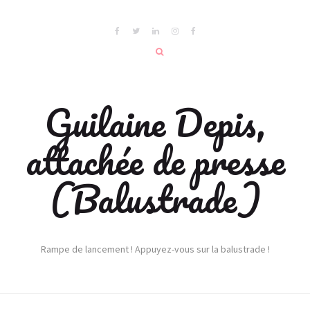
Guilaine Depis,
attachée de presse
(Balustrade)
Rampe de lancement ! Appuyez-vous sur la balustrade !