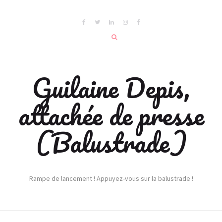
Guilaine Depis,
attachée de presse
(Balustrade)
Rampe de lancement ! Appuyez-vous sur la balustrade !