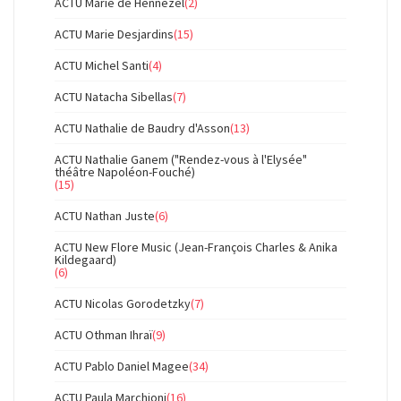
ACTU Marie de Hennezel
(2)
ACTU Marie Desjardins
(15)
ACTU Michel Santi
(4)
ACTU Natacha Sibellas
(7)
ACTU Nathalie de Baudry d'Asson
(13)
ACTU Nathalie Ganem ("Rendez-vous à l'Elysée"
théâtre Napoléon-Fouché)
(15)
ACTU Nathan Juste
(6)
ACTU New Flore Music (Jean-François Charles & Anika
Kildegaard)
(6)
ACTU Nicolas Gorodetzky
(7)
ACTU Othman Ihraï
(9)
ACTU Pablo Daniel Magee
(34)
ACTU Paula Marchioni
(16)