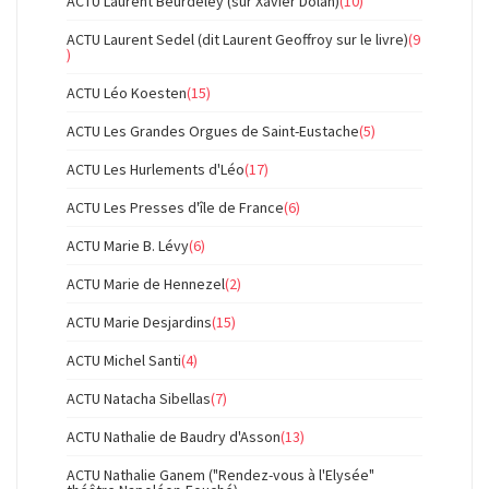
ACTU Laurent Beurdeley (sur Xavier Dolan)
(10)
ACTU Laurent Sedel (dit Laurent Geoffroy sur le livre)
(9
)
ACTU Léo Koesten
(15)
ACTU Les Grandes Orgues de Saint-Eustache
(5)
ACTU Les Hurlements d'Léo
(17)
ACTU Les Presses d'île de France
(6)
ACTU Marie B. Lévy
(6)
ACTU Marie de Hennezel
(2)
ACTU Marie Desjardins
(15)
ACTU Michel Santi
(4)
ACTU Natacha Sibellas
(7)
ACTU Nathalie de Baudry d'Asson
(13)
ACTU Nathalie Ganem ("Rendez-vous à l'Elysée"