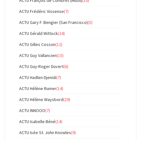
ACTU François de Combret (Musil)
(10)
ACTU Frédéric Vissense
(7)
ACTU Gary F. Bengier (San Francisco)
(5)
ACTU Gérald Wittock
(24)
ACTU Gilles Cosson
(12)
ACTU Guy Vallancien
(15)
ACTU Guy-Roger Duvert
(6)
ACTU Hadlen Djenidi
(7)
ACTU Hélène Rumer
(14)
ACTU Hélène Waysbord
(29)
ACTU INNOOO
(7)
ACTU Isabelle Béné
(14)
ACTU Isée St. John Knowles
(9)