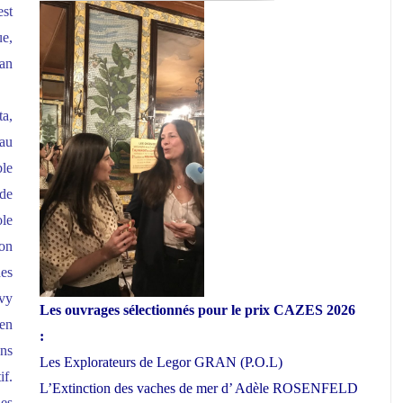
est
ue,
man
ta,
 au
le
nde
ole
ion
des
évy
Les ouvrages sélectionnés pour le prix CAZES 2026
 en
:
ans
Les Explorateurs de Legor GRAN (P.O.L)
f.
L’Extinction des vaches de mer d’ Adèle ROSENFELD
les