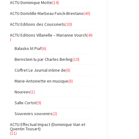
ACTU Dominique Motte
(14)
ACTU Domitille Marbeau Funck-Brentano
(40)
ACTU Editions des Coussinets
(20)
ACTU Editions Villanelle – Marianne Vourch
(46
)
Balasko lit Piaf
(6)
Bernstein lu par Charles Berling
(10)
Coffret Le Journal intime de
(8)
Marie-Antoinette en musique
(8)
Noureev
(1)
Salle Cortot
(9)
Souvenirs souvenirs
(2)
ACTU Effectual Impact (Dominique Vian et
Quentin Tousart)
(11)