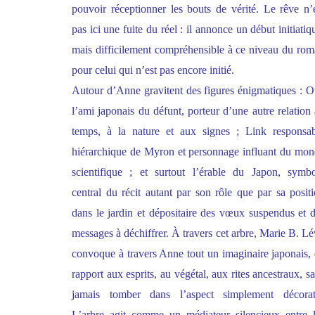
pouvoir réceptionner les bouts de vérité. Le rêve n’
pas ici une fuite du réel : il annonce un début initiatiq
mais difficilement compréhensible à ce niveau du ro
pour celui qui n’est pas encore initié.
Autour d’Anne gravitent des figures énigmatiques : O
l’ami japonais du défunt, porteur d’une autre relation
temps, à la nature et aux signes ; Link responsab
hiérarchique de Myron et personnage influant du mo
scientifique ; et surtout l’érable du Japon, symb
central du récit autant par son rôle que par sa posit
dans le jardin et dépositaire des vœux suspendus et 
messages à déchiffrer. À travers cet arbre, Marie B. L
convoque à travers Anne tout un imaginaire japonais,
rapport aux esprits, au végétal, aux rites ancestraux, s
jamais tomber dans l’aspect simplement décorati
L’arbre agit comme un médiateur silencieux entre 