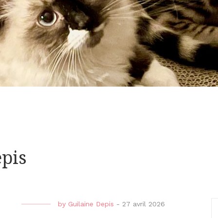
epis
by
Guilaine Depis
-
27 avril 2026