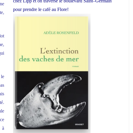
chez Lipp et on traverse le boulevard Saint
–
Germain
ne
pour prendre le café au Flore!
te,
lot
e,
ui
 le
pas
ais
té.
ule
nce
e à