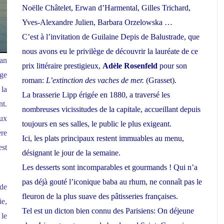
Noëlle Châtelet, Erwan d’Harmental, Gilles Trichard,
Yves-Alexandre Julien, Barbara Orzelowska …
C’est à l’invitation de Guilaine Depis de Balustrade, que
nous avons eu le privilège de découvrir la lauréate de ce
man
prix littéraire prestigieux,
Adèle Rosenfeld
pour son
ge
roman:
L’extinction des vaches de mer.
(Grasset).
 la
La brasserie Lipp érigée en 1880, a traversé les
nt.
nombreuses vicissitudes de la capitale, accueillant depuis
aux
toujours en ses salles, le public le plus exigeant.
ère
Ici, les plats principaux restent immuables au menu,
est
désignant le jour de la semaine.
Les desserts sont incomparables et gourmands ! Qui n’a
pas déjà gouté l’iconique baba au rhum, ne connaît pas le
de
fleuron de la plus suave des pâtisseries françaises.
e,
Tel est un dicton bien connu des Parisiens: On déjeune
 le