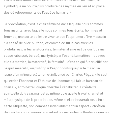
symbolique ne pourra plus produire des mythes en lieu et en place
des développements de l’espèce humaine. »
La procréation, c’est la chair féminine dans laquelle nous sommes
tous inscrits, avec laquelle nous sommes tous écrits, hommes et
femmes, une sorte de lettre vivante que l’esprit mortifère masculin
n’a cessé de piler. Au fond, et comme ce fut le cas avec les
prolétaires par les aristocrates, le matérialisme est ce qui fut sans
cesse rabaissé, écrasé, martyrisé par l’esprit. La matière – et avec
elle : la matrice, la maternité, la féminité – c’est ce qui fut crucifié par
l’esprit masculin, ou plutôt par l’esprit confisqué par le masculin.
Issue d’un milieu prolétarien et influencé par Charles Péguy, « le seul
qui exalte l’honneur et l’éthique de l’homme qui fait un barreau de
chaise », Antoinette Fouque cherche à réhabiliter la créativité
spirituelle du travail manuel au même titre que le travail charnel et
métaphysique de la procréation. Même si elle récuserait peut-être
cette étiquette, son combat a indéniablement un aspect « chrétien
de gauche » qui insupportera autant les marxistes orthodoxes que les