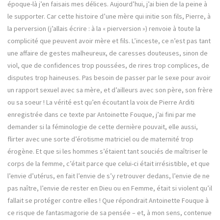
époque-là j’en faisais mes délices. Aujourd’hui, j’ai bien de la peine à
le supporter. Car cette histoire d’une mère qui initie son fils, Pierre, à
la perversion (j’allais écrire : à la « pierversion ») renvoie à toute la
complicité que peuvent avoir mère et fils. L’inceste, ce n’est pas tant
une affaire de gestes malheureux, de caresses douteuses, sinon de
viol, que de confidences trop poussées, de rires trop complices, de
disputes trop haineuses. Pas besoin de passer par le sexe pour avoir
un rapport sexuel avec sa mère, et d’ailleurs avec son père, son frère
ou sa soeur ! La vérité est qu’en écoutant la voix de Pierre Arditi
enregistrée dans ce texte par Antoinette Fouque, j’ai fini par me
demander si la féminologie de cette dernière pouvait, elle aussi,
flirter avec une sorte d’érotisme matriciel ou de maternité trop
érogène. Et que si les hommes s’étaient tant souciés de maîtriser le
corps de la femme, c’était parce que celui-ci était irrésistible, et que
l’envie d’utérus, en fait l’envie de s’y retrouver dedans, l’envie de ne
pas naître, l’envie de rester en Dieu ou en Femme, était si violent qu’il
fallait se protéger contre elles ! Que répondrait Antoinette Fouque à
ce risque de fantasmagorie de sa pensée – et, à mon sens, contenue