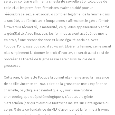
serait au contraire affirmer la singularité sexuelle et ontologique de
celle-ci. Si les premières féministes avaient plaidé pour un
rééquilibrage sexuel et social, ô combien légitime, de la femme dans
la société, les féministes « fouquiennes » affirmaient le génie féminin
à travers la fécondité, la maternité, ce qu’elles appelleraient bientôt
la géni(t)alité. Avec Beauvoir, les femmes avaient accédé, du moins
en droit, à une reconnaissance et à une égalité sociales. Avec
Fouque, l’on passait du social au vivant. Libérer la femme, ce ne serait
plus simplement lui donner le droit d’avorter, ce serait aussi celui de
procréer. La liberté de la grossesse serait aussi la joie de la
grossesse.
Cette joie, Antoinette Fouque la connut elle-même avec la naissance
de sa fille Vincente en 1964. Faire de la grossesse une « expérience
charnelle, psychique et symbolique », y voir « une rupture
anthropologique et épistémologique », c’est tout le génie
nietzschéen (car qui mieux que Nietzsche insiste sur l’intelligence du
corps ?) de la co-fondatrice du MLF d’avoir pensé la femme à travers