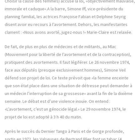
Choisir la cause des femmes) accuse la loi, «objectivement mauvaise,
immorale et caduque».A la barre, Simone Iff, vice-présidente du
planning familial, les actrices Françoise Fabian et Delphine Seyrig
disent avoir eu recours à l’avortement. Dehors, les manifestantes
clament : «Nous avons avorté, jugez-nous !» Marie-Claire est relaxée.
De fait, de plus en plus de médecins et de militants, au Mlac
(Mouvement pour la liberté de l’avortement et de la contraception),
pratiquent des avortements. Il faut légiférer. Le 26 novembre 1974,
face aux députés (presque exclusivement hommes), Simone Veil
défend son projet de loi. Ce texte prévoit que «la femme enceinte
que son état place dans une situation de détresse peut demander à
un médecin l’interruption de sa grossesse» avant la fin de la dixième
semaine. Le débat est d’une violence inouïe. On entend :
«L’avortement, c’est un génocide légal.» Le 29 novembre 1974, le
projet de loi est adopté à 3 h 40 du matin.
Après le succès du Dernier Tango à Paris et de Gorge profonde,
sortis en 1972, les Valseuses de Bertrand Blier font un tabac (4