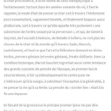
la chair procréatrice, d’avoir donné du sens métaphysique à
l’enfantement. Surtout dans les années soixante-dix où, il faut le
rappeler, la mode était de penser la chair soit à travers l’hédonisme
post-soixantuitard, vaguement beatnik, et finalement toujours aussi
phallocrate, soit à travers ce qu’elle appelle très justement « une
subversion de l’ordre sexuel par la perversion », et qui, de Genet à
Guyotat, de Foucault à Deleuze, de Bataille à Sollers, ne voit plus les
choses de la chair et du monde qu’à travers Sade, Masoch,
Lautréamont, et tout ce que l’art et la littérature donnent en divins
tordus, pervers géniaux (et moins géniaux), freaks édifiants. Dans La
condition historique, Marcel Gauchet regrettait aussi cette tendance
des grands courants de pensée de l’époque, en premier lieu le
structuralisme, à fuir systématiquement le centre pour ne
s’intéresser qu’à la marge, à substituer l’exception à la généralité, à
ne penser la vie qu’à sa limite. La pensée du « border line » était à la
fin une impasse.
En faisant de la grossesse le principe premier (pour ne pas dire