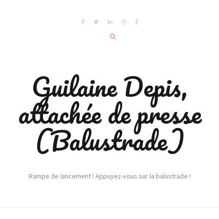
Guilaine Depis,
attachée de presse
(Balustrade)
Rampe de lancement ! Appuyez-vous sur la balustrade !