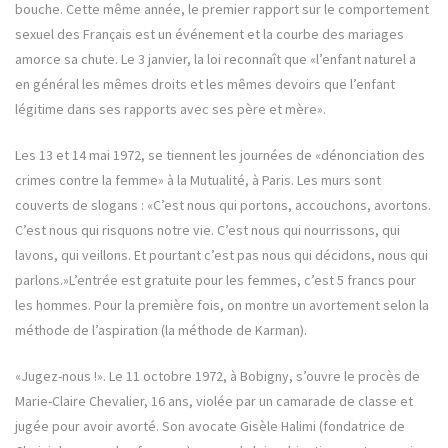
bouche. Cette même année, le premier rapport sur le comportement
sexuel des Français est un événement et la courbe des mariages
amorce sa chute. Le 3 janvier, la loi reconnaît que «l’enfant naturel a
en général les mêmes droits et les mêmes devoirs que l’enfant
légitime dans ses rapports avec ses père et mère».
Les 13 et 14 mai 1972, se tiennent les journées de «dénonciation des
crimes contre la femme» à la Mutualité, à Paris. Les murs sont
couverts de slogans : «C’est nous qui portons, accouchons, avortons.
C’est nous qui risquons notre vie. C’est nous qui nourrissons, qui
lavons, qui veillons. Et pourtant c’est pas nous qui décidons, nous qui
parlons.»L’entrée est gratuite pour les femmes, c’est 5 francs pour
les hommes. Pour la première fois, on montre un avortement selon la
méthode de l’aspiration (la méthode de Karman).
«Jugez-nous !». Le 11 octobre 1972, à Bobigny, s’ouvre le procès de
Marie-Claire Chevalier, 16 ans, violée par un camarade de classe et
jugée pour avoir avorté. Son avocate Gisèle Halimi (fondatrice de