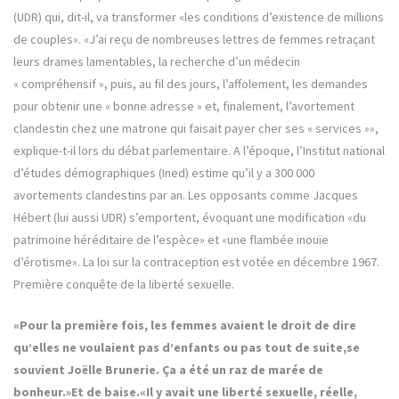
(UDR) qui, dit-il, va transformer «les conditions d’existence de millions
de couples». «J’ai reçu de nombreuses lettres de femmes retraçant
leurs drames lamentables, la recherche d’un médecin
« compréhensif », puis, au fil des jours, l’affolement, les demandes
pour obtenir une « bonne adresse » et, finalement, l’avortement
clandestin chez une matrone qui faisait payer cher ses « services »»,
explique-t-il lors du débat parlementaire. A l’époque, l’Institut national
d’études démographiques (Ined) estime qu’il y a 300 000
avortements clandestins par an. Les opposants comme Jacques
Hébert (lui aussi UDR) s’emportent, évoquant une modification «du
patrimoine héréditaire de l’espèce» et «une flambée inouïe
d’érotisme». La loi sur la contraception est votée en décembre 1967.
Première conquête de la liberté sexuelle.
«Pour la première fois, les femmes avaient le droit de dire
qu’elles ne voulaient pas d’enfants ou pas tout de suite,se
souvient Joëlle Brunerie. Ça a été un raz de marée de
bonheur.»Et de baise.«Il y avait une liberté sexuelle, réelle,