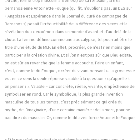
l’Arché, terme trop masculin s’il en est) de sa réflexion, la très
bernanosienne Antoinette Fouque (qui fit, n’oublions pas, un DES sur
« Angoisse et Espérance dans le Journal du curé de campagne de
Bernanos ») posait l’irréductibilité de la différence des sexes et la
révélation du « deuxième » dans un monde d’avant et d’au-delà de la
chute. La femme définie comme une apocalypse, tel pourrait être le
titre d’une étude du MLF. En effet, procréer, ce n’est rien moins que
participer à la création divine. Et si l’on n’est pas sûr que Dieu existe,
on est sûr en revanche que la femme accouche. Faire un enfant,
c’est, comme le dit Fouque, « créer du vivant pensant ». La grossesse
est en ce sens la seule réponse valable à la question « qu’appelle-t-
on penser ? ». Valable – car concrète, réelle, vivante, empêcheuse de
symboliser en rond. Car le symbolique, la plus grande invention
masculine de tous les temps, c’est précisément ce qui crée du
mythe, de l’imaginaire, d’une certaine manière : de la mort, pour ne
pas dire : du masculin. Or, comme le dit avec force Antoinette Fouque
:
« Si la procréation a droit de cité dans les sciences humaines, le