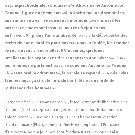
psychique, libidinale, conquise»,s’enthousiasme Antoinette
Fouque, figure du féminisme.«A la Sorbonne, on dormait les
uns sur les autres», se souvient un témoin. Les uns avec les
autres. Les mots sur les murs invitent à «jouir sans
entraves».On prône l’amour libre. On part à la découverte des
écrits de Sade, publiés par Pauvert. Dans la foulée, les femmes
se retrouvent… entre elles. A Vincennes, quelques
intellectuelles organisent des rencontres non mixtes.«En AG,
les femmes ne parlaient pas», se souvient Antoinette Fouque.
Là, «sans oreille d’hommes», la parole se répand. «Le désir des
femmes aussi, a circulé hors du contrôle et du mode de
jouissance des hommes.»
«Orgasme final». Deux ans après 68, le Mouvement de libération des
femmes (MLF) ira déposer une gerbe en l’honneur de«la femme du
soldat inconnu». Dans son sillage, le Front homosexuel d’action
révolutionnaire (Fhar), mené par Guy Hocquenghem et Françoise
d’Eaubonne, voit le jour. Son acte fondateur est l’irruption salle