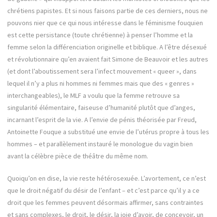
chrétiens papistes. Et si nous faisons partie de ces derniers, nous ne
pouvons nier que ce qui nous intéresse dans le féminisme fouquien
est cette persistance (toute chrétienne) à penser l’homme et la
femme selon la différenciation originelle et biblique. A l’être désexué
et révolutionnaire qu’en avaient fait Simone de Beauvoir et les autres
(et dont l’aboutissement sera l’infect mouvement « queer », dans
lequel il n’y a plus ni hommes ni femmes mais que des « genres »
interchangeables), le MLF a voulu que la femme retrouve sa
singularité élémentaire, faiseuse d’humanité plutôt que d’anges,
incarnant l’esprit de la vie. A l’envie de pénis théorisée par Freud,
Antoinette Fouque a substitué une envie de l’utérus propre à tous les
hommes – et parallèlement instauré le monologue du vagin bien
avant la célèbre pièce de théâtre du même nom.
Quoiqu’on en dise, la vie reste hétérosexuée. L’avortement, ce n’est
que le droit négatif du désir de l’enfant – et c’est parce qu’il y a ce
droit que les femmes peuvent désormais affirmer, sans contraintes
et sans complexes, le droit, le désir, la joie d’avoir, de concevoir, un