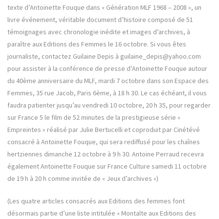
texte d’Antoinette Fouque dans « Génération MLF 1968 – 2008 », un
livre événement, véritable document d’histoire composé de 51
témoignages avec chronologie inédite et images d’archives, à
paraître aux Editions des Femmes le 16 octobre. Si vous êtes
journaliste, contactez Guilaine Depis à guilaine_depis@yahoo.com
pour assister à la conférence de presse d’Antoinette Fouque autour
du 40ème anniversaire du MLF, mardi 7 octobre dans son Espace des
Femmes, 35 rue Jacob, Paris 6ème, à 18 h 30. Le cas échéant, il vous
faudra patienter jusqu’au vendredi 10 octobre, 20 h 35, pour regarder
sur France 5 le film de 52 minutes de la prestigieuse série «
Empreintes » réalisé par Julie Bertucelli et coproduit par Cinétévé
consacré à Antoinette Fouque, qui sera rediffusé pour les chaînes
hertziennes dimanche 12 octobre à 9 h 30. Antoine Perraud recevra
également Antoinette Fouque sur France Culture samedi 11 octobre
de 19 h à 20 h comme invitée de « Jeux d’archives »)
(Les quatre articles consacrés aux Editions des femmes font
désormais partie d’une liste intitulée « Montalte aux Editions des