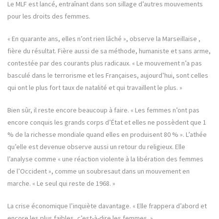
Le MLF est lancé, entraînant dans son sillage d’autres mouvements
pour les droits des femmes.
« En quarante ans, elles n’ont rien lâché », observe la Marseillaise ,
fière du résultat. Fière aussi de sa méthode, humaniste et sans arme,
contestée par des courants plus radicaux. « Le mouvement n’a pas
basculé dans le terrorisme et les Françaises, aujourd’hui, sont celles
qui ont le plus fort taux de natalité et qui travaillent le plus. »
Bien sûr, il reste encore beaucoup à faire. « Les femmes n’ont pas
encore conquis les grands corps d’État et elles ne possèdent que 1
% de la richesse mondiale quand elles en produisent 80 % ». L’athée
qu’elle est devenue observe aussi un retour du religieux. Elle
l’analyse comme « une réaction violente à la libération des femmes
de l’Occident », comme un soubresaut dans un mouvement en
marche. « Le seul qui reste de 1968. »
La crise économique l’inquiète davantage. « Elle frappera d’abord et
encore les plus faibles, c’est-à-dire les femmes. »