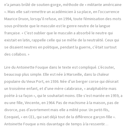
n’a jamais brûlé de soutien-gorge, méthode de « militante américaine
». Mais elle sait remettre un académicien à sa place, en l’occurrence
Maurice Druon, lorsqu’il refuse, en 1994, toute féminisation des mots
sous prétexte que le masculin est le genre neutre de la langue
française. « C’est oublier que le masculin a absorbé le neutre qui
existait en latin, rappelle celle qui se méfie de la neutralité. Ceux qui
se disaient neutres en politique, pendant la guerre, c’était surtout
des collabos. »
Lire du Antoinette Fouque dans le texte est compliqué. L’écouter,
beaucoup plus simple. Elle est née à Marseille, dans la chaleur
populaire du Vieux Port, en 1936. Née d’un berger corse qui désirait
un troisième enfant, et d’une mère calabraise, « analphabète mais
poète à sa façon », qui le souhaitait moins. Elle s’est mariée en 1959, a
eu une fille, Vincente, en 1964. Pas de machisme à la maison, pas de
divorce, pas d’avortement mais elle a milité pour. Un petit-fils,
Ezequiel, « en CE1, qui sait déjà tout de la différence garçon-fille ».
Antoinette Fouque a mis davantage de temps à la ressentir…