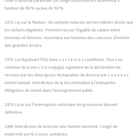
celle d’autorité parentale. Le congé maternité est indemnisé à
hauteur de 90 % au lieu de 50 %.
1972. Loi sur la filiation : les enfants naturels ont les mêmes droits que
les enfants légitimes. Première loi sur l’égalité de salaire entre
hommes et femmes. Ouverture aux femmes des concours d’entrée
des grandes écoles.
1975. Loi légalisant l’IVG dans c e r t a i n e s conditions. Choi x en
commun du d omi c i l e conjugal, signature de la déclaration de
revenus par les deux époux. Instauration du divorce par c o n s e n t
ement mutuel. Interdiction de la discrimination à l’embauche.
Obligation de mixité dans l’enseignement public.
1979. La loi sur l’interruption volontaire de grossesse devient
définitive.
1980. Interdiction de licencier une femme enceinte. Congé de
maternité porté à seize semaines.