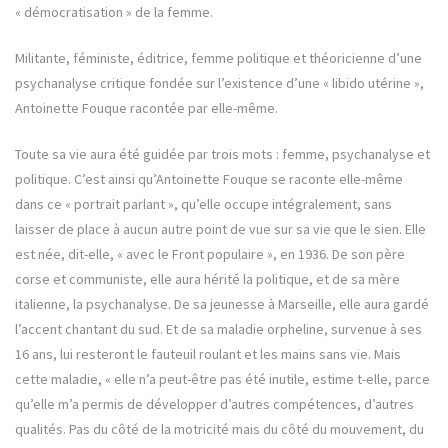
« démocratisation » de la femme.
Militante, féministe, éditrice, femme politique et théoricienne d’une
psychanalyse critique fondée sur l’existence d’une « libido utérine »,
Antoinette Fouque racontée par elle-même.
Toute sa vie aura été guidée par trois mots : femme, psychanalyse et
politique. C’est ainsi qu’Antoinette Fouque se raconte elle-même
dans ce « portrait parlant », qu’elle occupe intégralement, sans
laisser de place à aucun autre point de vue sur sa vie que le sien. Elle
est née, dit-elle, « avec le Front populaire », en 1936. De son père
corse et communiste, elle aura hérité la politique, et de sa mère
italienne, la psychanalyse. De sa jeunesse à Marseille, elle aura gardé
l’accent chantant du sud. Et de sa maladie orpheline, survenue à ses
16 ans, lui resteront le fauteuil roulant et les mains sans vie. Mais
cette maladie, « elle n’a peut-être pas été inutile, estime t-elle, parce
qu’elle m’a permis de développer d’autres compétences, d’autres
qualités. Pas du côté de la motricité mais du côté du mouvement, du