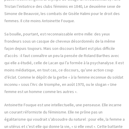
Tristan l’initiatrice des clubs féminins en 1840, Le deuxième sexe de
Simone de Beauvoir, les combats de Gisèle Halimi pour le droit des
femmes. Il cite moins Antoinette Fouque.
Sa bouille, pourtant, est reconnaissable entre mille: des yeux
frondeurs sous un casque de cheveux désordonnés de la même
façon depuis toujours. Mais son discours brillant est plus difficile
d’accès : il faut connaître un peu la pensée de Roland Barthes avec
qui elle a étudié, celle de Lacan qui l’a formée à la psychanalyse. Il est
moins médiatique, en tout cas, ce discours, qu’une action coup
d’éclat. Comme le dépôt de la gerbe « à la femme inconnue du soldat
inconnu » sous l’Arc de triomphe, en août 1970, ou le slogan « Une
femme est un homme comme les autres ».
Antoinette Fouque est une intellectuelle, une penseuse. Elle incarne
un courant réformiste du féminisme. Elle ne prône pas un
égalitarisme qui voudrait s’absoudre du naturel : pour elle, la femme a
un utérus et c’est elle qui donne la vie, « si elle veut ». Cette battante