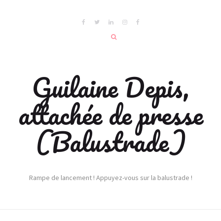
Guilaine Depis,
attachée de presse
(Balustrade)
Rampe de lancement ! Appuyez-vous sur la balustrade !