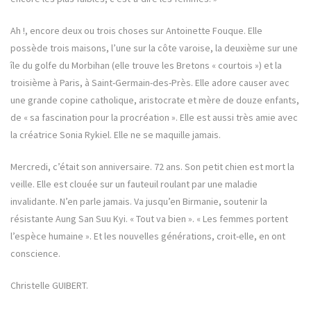
Ah !, encore deux ou trois choses sur Antoinette Fouque. Elle
possède trois maisons, l’une sur la côte varoise, la deuxième sur une
île du golfe du Morbihan (elle trouve les Bretons « courtois ») et la
troisième à Paris, à Saint-Germain-des-Près. Elle adore causer avec
une grande copine catholique, aristocrate et mère de douze enfants,
de « sa fascination pour la procréation ». Elle est aussi très amie avec
la créatrice Sonia Rykiel. Elle ne se maquille jamais.
Mercredi, c’était son anniversaire. 72 ans. Son petit chien est mort la
veille. Elle est clouée sur un fauteuil roulant par une maladie
invalidante. N’en parle jamais. Va jusqu’en Birmanie, soutenir la
résistante Aung San Suu Kyi. « Tout va bien ». « Les femmes portent
l’espèce humaine ». Et les nouvelles générations, croit-elle, en ont
conscience.
Christelle GUIBERT.