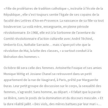
« Fille de prolétaires de tradition catholique », instruite à l’école de la
République , elle s’est toujours sentie l’égale de ses copains de la
faculté des Lettres d’Aix-en-Provence. La naissance de sa fille va tout
bouleverser. La voilà mère, enseignante, en pleine période
révolutionnaire. En 1968, elle est à la Sorbonne de l’aventure du
Comité révolutionnaire d’action culturelle avec André Téchiné,
Umberto Eco, Nathalie Sarraute… mais s’aperçoit vite que la
révolution de Mai, la lutte des classes, « a surtout conduit à la
libération des hommes ».
Octobre 68 sera celle des femmes. Antoinette Fouque et ses amies
Monique Wittig et Josiane Chanel se retrouvent dans un petit
appartement de la rue de Vaugirard, à Paris, prêté par Marguerite
Duras. Leur petit groupe de discussion sur le corps, la sexualité des
femmes, s’agrandit. Sans homme, au départ. « Il fallait que la parole
se libère, sans le poids de la domination et du discours masculin. » Et
la dure réalité jaillit. « Des viols, des mères battues par leur mari »…