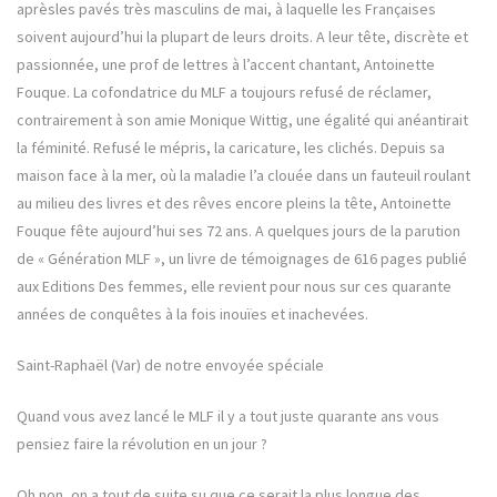
aprèsles pavés très masculins de mai, à laquelle les Françaises
soivent aujourd’hui la plupart de leurs droits. A leur tête, discrète et
passionnée, une prof de lettres à l’accent chantant, Antoinette
Fouque. La cofondatrice du MLF a toujours refusé de réclamer,
contrairement à son amie Monique Wittig, une égalité qui anéantirait
la féminité. Refusé le mépris, la caricature, les clichés. Depuis sa
maison face à la mer, où la maladie l’a clouée dans un fauteuil roulant
au milieu des livres et des rêves encore pleins la tête, Antoinette
Fouque fête aujourd’hui ses 72 ans. A quelques jours de la parution
de « Génération MLF », un livre de témoignages de 616 pages publié
aux Editions Des femmes, elle revient pour nous sur ces quarante
années de conquêtes à la fois inouïes et inachevées.
Saint-Raphaël (Var) de notre envoyée spéciale
Quand vous avez lancé le MLF il y a tout juste quarante ans vous
pensiez faire la révolution en un jour ?
Oh non, on a tout de suite su que ce serait la plus longue des