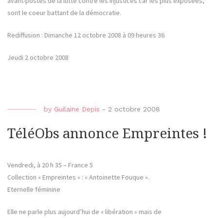
avant-postes de la lutte contre les injustices car les plus exposées,
sont le coeur battant de la démocratie.
Rediffusion : Dimanche 12 octobre 2008 à 09 heures 36
Jeudi 2 octobre 2008
by
Guilaine Depis
-
2 octobre 2008
TéléObs annonce Empreintes !
Vendredi, à 20 h 35 – France 5
Collection « Empreintes » : « Antoinette Fouque ».
Eternelle féminine
Elle ne parle plus aujourd’hui de « libération » mais de