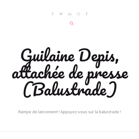
Guilaine Depis,
attachée de presse
(Balustrade)
Rampe de lancement ! Appuyez-vous sur la balustrade !