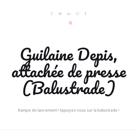
Guilaine Depis,
attachée de presse
(Balustrade)
Rampe de lancement ! Appuyez-vous sur la balustrade !