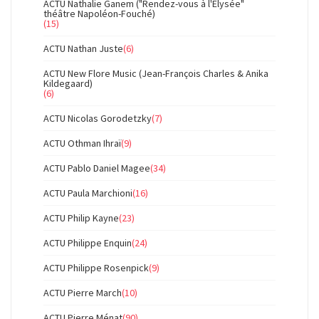
ACTU Nathalie Ganem ("Rendez-vous à l'Elysée"
théâtre Napoléon-Fouché)
(15)
ACTU Nathan Juste
(6)
ACTU New Flore Music (Jean-François Charles & Anika
Kildegaard)
(6)
ACTU Nicolas Gorodetzky
(7)
ACTU Othman Ihraï
(9)
ACTU Pablo Daniel Magee
(34)
ACTU Paula Marchioni
(16)
ACTU Philip Kayne
(23)
ACTU Philippe Enquin
(24)
ACTU Philippe Rosenpick
(9)
ACTU Pierre March
(10)
ACTU Pierre Ménat
(90)