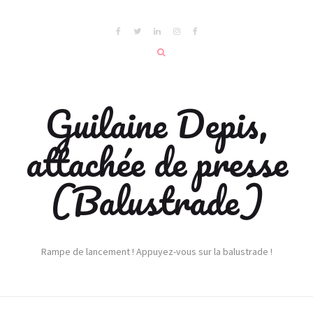
Guilaine Depis,
attachée de presse
(Balustrade)
Rampe de lancement ! Appuyez-vous sur la balustrade !