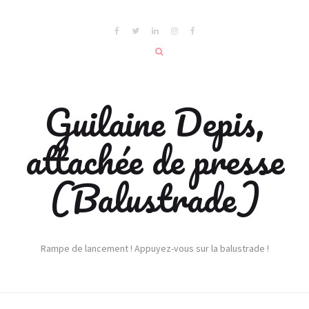
Guilaine Depis,
attachée de presse
(Balustrade)
Rampe de lancement ! Appuyez-vous sur la balustrade !