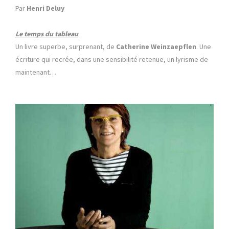
Par
Henri Deluy
Le temps du tableau
Un livre superbe, surprenant, de
Catherine Weinzaepflen
. Une
écriture qui recrée, dans une sensibilité retenue, un lyrisme de
maintenant…