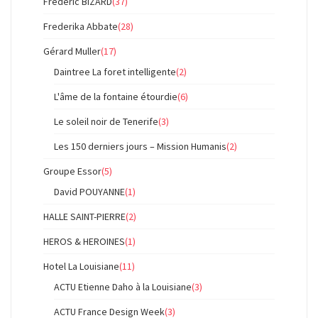
Frédéric BIZARD
(37)
Frederika Abbate
(28)
Gérard Muller
(17)
Daintree La foret intelligente
(2)
L'âme de la fontaine étourdie
(6)
Le soleil noir de Tenerife
(3)
Les 150 derniers jours – Mission Humanis
(2)
Groupe Essor
(5)
David POUYANNE
(1)
HALLE SAINT-PIERRE
(2)
HEROS & HEROINES
(1)
Hotel La Louisiane
(11)
ACTU Etienne Daho à la Louisiane
(3)
ACTU France Design Week
(3)