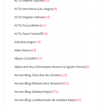
ACTU Valérie Fauchet
(35)
ACTU Vera Nova (Las Vegas)
(9)
ACTU Virginie Calmels
(10)
ACTU Yezza Mehira
(11)
ACTU Youri Fedotoff
(16)
Adriana Langer
(14)
Alain Llense
(19)
Albert COSSERY
(77)
Alpha and You (Christophe Alvarez & Agnès Pierre)
(5)
Ancien Blog Chercher les étoiles
(123)
Ancien Blog Éditions Des femmes
(853)
Ancien Blog Guilaine Depis
(571)
Ancien Blog La Balustrade de Guilaine Depis
(53)