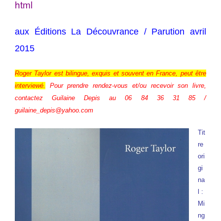
html
aux Éditions La Découvrance /
Parution avril
2015
Roger Taylor est bilingue, exquis et souvent en France, peut être
interviewé.
Pour prendre rendez-vous et/ou recevoir son livre,
contactez Guilaine Depis au 06 84 36 31 85 /
guilaine_depis@yahoo.com
Tit
re
ori
gi
na
l :
Mi
ng