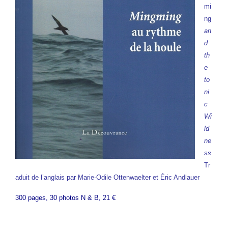
mi
ng
an
d
th
e
to
ni
c
Wi
ld
ne
ss
Tr
aduit de l’anglais par Marie-Odile Ottenwaelter et Éric Andlauer
300 pages, 30 photos N & B, 21 €