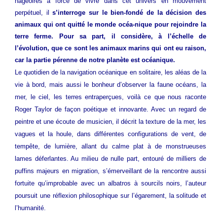
nageoires à force de vivre dans cet univers en mouvement
perpétuel, il
s’interroge sur le bien-fondé de la décision des
animaux qui ont quitté le monde océa-nique pour rejoindre la
terre ferme. Pour sa part, il considère, à l’échelle de
l’évolution, que ce sont les animaux marins qui ont eu raison,
car la partie pérenne de notre planète est océanique.
Le quotidien de la navigation océanique en solitaire, les aléas de la
vie à bord, mais aussi le bonheur d’observer la faune océans, la
mer, le ciel, les terres entraperçues, voilà ce que nous raconte
Roger Taylor de façon poétique et innovante. Avec un regard de
peintre et une écoute de musicien, il décrit la texture de la mer, les
vagues et la houle, dans différentes configurations de vent, de
tempête, de lumière, allant du calme plat à de monstrueuses
lames déferlantes. Au milieu de nulle part, entouré de milliers de
puffins majeurs en migration, s’émerveillant de la rencontre aussi
fortuite qu’improbable avec un albatros à sourcils noirs, l’auteur
poursuit une réflexion philosophique sur l’égarement, la solitude et
l’humanité.