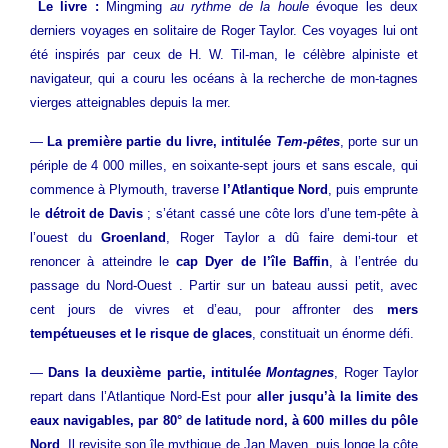
Le livre :
Mingming
au rythme de la houle
évoque les deux
derniers voyages en solitaire de Roger Taylor. Ces voyages lui ont
été inspirés par ceux de H. W. Til-man, le célèbre alpiniste et
navigateur, qui a couru les océans à la recherche de mon-tagnes
vierges atteignables depuis la mer.
—
La première partie du livre, intitulée
Tem-pêtes
, porte sur un
périple de 4 000 milles, en soixante-sept jours et sans escale, qui
commence à Plymouth, traverse
l’Atlantique Nord
, puis emprunte
le
détroit de Davis
; s’étant cassé une côte lors d’une tem-pête à
l’ouest du
Groenland
, Roger Taylor a dû faire demi-tour et
renoncer à atteindre le
cap Dyer de l’île Baffin
, à l’entrée du
passage du Nord-Ouest . Partir sur un bateau aussi petit, avec
cent jours de vivres et d’eau, pour affronter des
mers
tempétueuses et le risque de glaces
, constituait un énorme défi.
—
Dans la deuxième partie, intitulée
Montagnes
, Roger Taylor
repart dans l’Atlantique Nord-Est pour
aller jusqu’à la limite des
eaux navigables, par 80° de latitude nord, à 600 milles du pôle
Nord
. Il revisite son île mythique de Jan Mayen, puis longe la côte