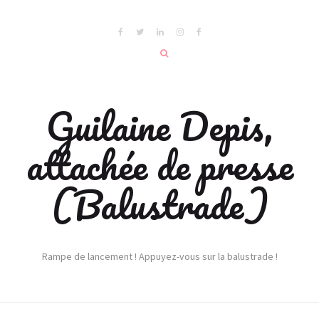
Guilaine Depis,
attachée de presse
(Balustrade)
Rampe de lancement ! Appuyez-vous sur la balustrade !