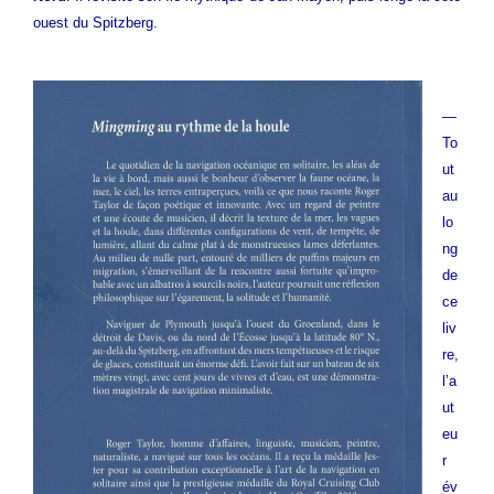
ouest du Spitzberg.
—
To
ut
au
lo
ng
de
ce
liv
re,
l’a
ut
eu
r
év