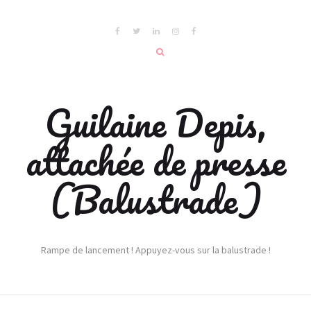
Guilaine Depis,
attachée de presse
(Balustrade)
Rampe de lancement ! Appuyez-vous sur la balustrade !