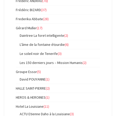
Frédéric ANDRAU
(70)
Frédéric BIZARD
(37)
Frederika Abbate
(28)
Gérard Muller
(17)
Daintree La foret intelligente
(2)
L'âme de la fontaine étourdie
(6)
Le soleil noir de Tenerife
(3)
Les 150 derniers jours – Mission Humanis
(2)
Groupe Essor
(5)
David POUYANNE
(1)
HALLE SAINT-PIERRE
(2)
HEROS & HEROINES
(1)
Hotel La Louisiane
(11)
ACTU Etienne Daho à la Louisiane
(3)