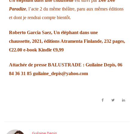
Un éléphant dans une chaussette
est suivi par
Dee Dee
Paradize
, l’acte 2 du même théâtre, paru aux mêmes éditions
et dont je rendrai compte bientôt.
Roberto Garcia Saez,
Un éléphant dans une
chaussette,
2021, éditions Atramenta Finlande, 232 pages,
€22.00
e-book Kindle
€9,99
Attach
é
e de presse BALUSTRADE : Guilaine Depis, 06
84 36 31 85
guilaine_depis@yahoo.com
Guilaine Depis