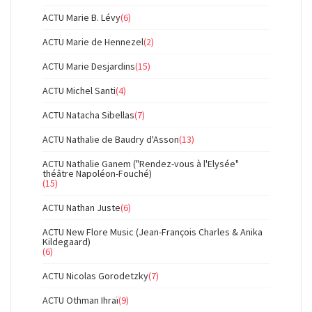
ACTU Marie B. Lévy
(6)
ACTU Marie de Hennezel
(2)
ACTU Marie Desjardins
(15)
ACTU Michel Santi
(4)
ACTU Natacha Sibellas
(7)
ACTU Nathalie de Baudry d'Asson
(13)
ACTU Nathalie Ganem ("Rendez-vous à l'Elysée"
théâtre Napoléon-Fouché)
(15)
ACTU Nathan Juste
(6)
ACTU New Flore Music (Jean-François Charles & Anika
Kildegaard)
(6)
ACTU Nicolas Gorodetzky
(7)
ACTU Othman Ihraï
(9)