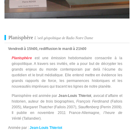
Planisphère
L’oeil géopolitique de Radio Notre Dame
Vendredi à 15h00, rediffusion le mardi à 21h00
Planisphère
est une émission hebdomadaire consacrée à la
géopolitique. A travers ses invités, elle a pour but de décrypter les
grands enjeux du monde contemporain par delà l’écume du
quotidien et le bruit médiatique. Elle entend mettre en évidence les
grands rapports de force, les permanences historiques et les
nouveautés imprévues qui tracent les lignes de notre planète.
Planisphère est animée par
Jean-Louis Thieriot
, avocat d’affaire et
historien, auteur de trois biographies,
François Ferdinand
(Fallois
2005),
Margaret Thatcher
(Fallois 2007),
Stauffenberg
(Perrin 2009).
Il publie en novembre 2011 France-Allemagne,
l’heure de
Vérité
(Tallandier).
Animée par :
Jean-Louis Thieriot