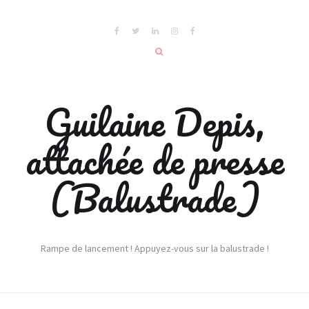
Guilaine Depis,
attachée de presse
(Balustrade)
Rampe de lancement ! Appuyez-vous sur la balustrade !