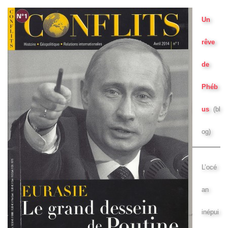
Un
rêve
de
Phéb
us
(bl
og)
L’océ
an
inépui