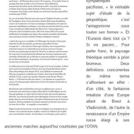
sympathiques
pacifistes, «
le véritable
sujet d’étude de la
géopolitique, c’est
l’antagonisme sous
toutes ses formes
». Et
l’Eurasie dans tout ça ?
Si vis pacem… Pour
parler franc, le paysage
théorique semble a priori
brumeux. Deux
définitions concurrentes
du même terme
s’affrontent en effet :
d’un côté, le fantasme
irréaliste d’une Europe
allant de Brest à
Vladivostok, de l’autre la
renaissance d’un Empire
russe élargi à ses
anciennes marches aujourd’hui courtisées par l’OTAN.