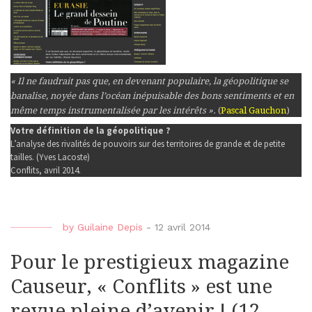
« Il ne faudrait pas que, en devenant populaire, la géopolitique se
banalise, noyée dans l’océan inépuisable des bons sentiments et en
même temps instrumentalisée par les intérêts ».
(
Pascal Gauchon
)
Votre définition de la géopolitique ?
L’analyse des rivalités de pouvoirs sur des territoires de grande et de petite
tailles. (Yves Lacoste)
Conflits, avril 2014.
by
Guilaine Depis
-
12 avril 2014
Pour le prestigieux magazine
Causeur, « Conflits » est une
revue pleine d’avenir ! (12