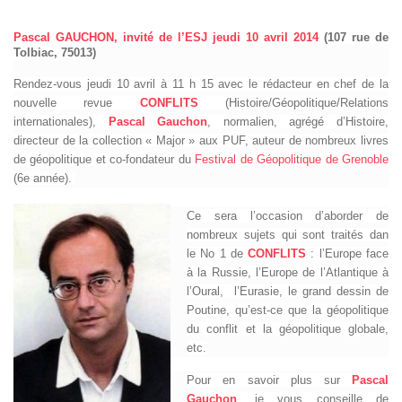
Pascal GAUCHON,
invité de l’ESJ jeudi 10
avril 2014
(107 rue de
Tolbiac, 75013)
Rendez-vous jeudi 10 avril à 11 h 15 avec le rédacteur en chef de la
nouvelle revue
CONFLITS
(Histoire/Géopolitique/Relations
internationales),
Pascal Gauchon
, normalien, agrégé d’Histoire,
directeur de la collection « Major » aux PUF, auteur de nombreux livres
de géopolitique et co-fondateur du
Festival de Géopolitique de Grenoble
(6e année).
Ce sera l’occasion d’aborder de
nombreux sujets qui sont traités dan
le No 1 de
CONFLITS
: l’Europe face
à la Russie, l’Europe de l’Atlantique à
l’Oural, l’Eurasie, le grand dessin de
Poutine, qu’est-ce que la géopolitique
du conflit et la géopolitique globale,
etc.
Pour en savoir plus sur
Pascal
Gauchon
, je vous conseille de