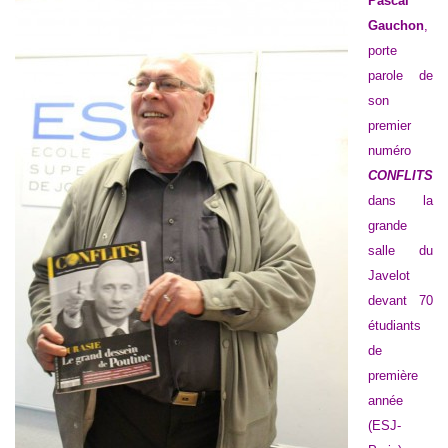
Pascal
Gauchon
,
porte
parole de
son
premier
numéro
CONFLITS
dans la
grande
salle du
Javelot
devant 70
étudiants
de
première
année
(
ESJ-