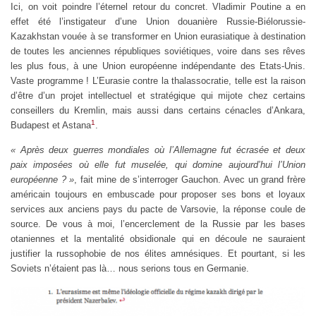
Ici, on voit poindre l’éternel retour du concret. Vladimir Poutine a en
effet été l’instigateur d’une Union douanière Russie-Biélorussie-
Kazakhstan vouée à se transformer en Union eurasiatique à destination
de toutes les anciennes républiques soviétiques, voire dans ses rêves
les plus fous, à une Union européenne indépendante des Etats-Unis.
Vaste programme ! L’Eurasie contre la thalassocratie, telle est la raison
d’être d’un projet intellectuel et stratégique qui mijote chez certains
conseillers du Kremlin, mais aussi dans certains cénacles d’Ankara,
1
Budapest et Astana
.
« Après deux guerres mondiales où l’Allemagne fut écrasée et deux
paix imposées où elle fut muselée, qui domine aujourd’hui l’Union
européenne ? »
, fait mine de s’interroger Gauchon. Avec un grand frère
américain toujours en embuscade pour proposer ses bons et loyaux
services aux anciens pays du pacte de Varsovie, la réponse coule de
source. De vous à moi, l’encerclement de la Russie par les bases
otaniennes et la mentalité obsidionale qui en découle ne sauraient
justifier la russophobie de nos élites amnésiques. Et pourtant, si les
Soviets n’étaient pas là… nous serions tous en Germanie.