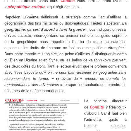
excellents articles parus dans
Conflits
vous familiariseront avec la
«
géopolitique critique
» qui régit ces lieux.
Napoléon lui-même définissait la stratégie comme l’art d’utiliser la
géographie à des fins militaires ou diplomatiques. Tièdes s’abstenir.
La
géographie, ça sert d’abord à faire la guerre
,
nous indiquait un essai
d’Yves Lacoste, interrogé dans ce premier numéro. Le guide suprême
de la géopolitique nous rappelle le b.a.-ba de cette science des
espaces : les droits de l’homme ne font pas une politique étrangère !
Dans notre monde multipolaire, on peine d’ailleurs à distinguer le camp
du Bien en Ukraine et en Syrie, où les balles de kalachnikovs pleuvent
des deux côtés du front. Tant le lecteur érudit que le profane conviendra
avec Yves Lacoste qu’«
on ne peut pas raisonner en géographie sans
raisonner dans le temps
» ni éviter de «
prendre en compte les
représentations des adversaires
» lorsque l’on souhaite comprendre les
spasmes de la scène internationale.
Le principe directeur
de
Conflits
? Realpolitik
d’abord ! Car il faut bien
l’admettre, quitte à
froisser quelques