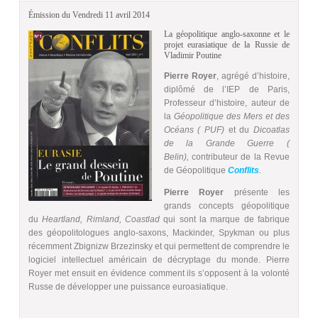
Émission du Vendredi 11 avril 2014
La géopolitique anglo-saxonne et le
projet eurasiatique de la Russie de
Vladimir Poutine
Pierre Royer
, agrégé d’histoire,
diplômé de l’IEP de Paris,
Professeur d’histoire, auteur de
la
Géopolitique des Mers et des
Océans ( PUF)
et du
Dicoatlas
de la Grande Guerre (
Belin),
contributeur de la Revue
de Géopolitique
Conflits
.
Pierre Royer
présente les
grands concepts géopolitique
du
Heartland, Rimland, Coastlad
qui sont la marque de fabrique
des géopolitologues anglo-saxons, Mackinder, Spykman ou plus
récemment Zbignizw Brzezinsky et qui permettent de comprendre le
logiciel intellectuel américain de décryptage du monde. Pierre
Royer met ensuit en évidence comment ils s’opposent à la volonté
Russe de développer une puissance euroasiatique.