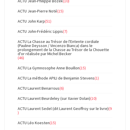
ACTU Jean-Philippe Bozek
(10)
ACTU Jean-Pierre Noté
(15)
ACTU John Karp
(51)
ACTU John-Frédéric Lippis
(7)
ACTU La Chasse au Trésor de l'Entente cordiale
(Pauline Deysson / Vincenzo Bianca) dans le
prolongement de la Chasse au Trésor de la Chouette
d'or réalisée par Michel Becker
(46)
ACTU La Gymnosophe Anne Bouillon
(15)
ACTU La méthode APILI de Benjamin Stevens
(1)
ACTU Laurent Benarrous
(6)
ACTU Laurent Beurdeley (sur Xavier Dolan)
(10)
ACTU Laurent Sedel (dit Laurent Geoffroy sur le livre)
(9
)
ACTU Léo Koesten
(15)