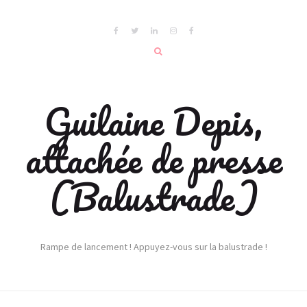
Guilaine Depis,
attachée de presse
(Balustrade)
Rampe de lancement ! Appuyez-vous sur la balustrade !