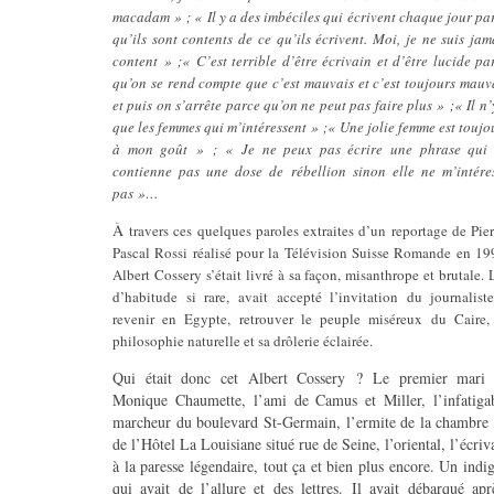
macadam » ; « Il y a des imbéciles qui écrivent chaque jour pa
qu’ils sont contents de ce qu’ils écrivent. Moi, je ne suis jam
content » ;« C’est terrible d’être écrivain et d’être lucide pa
qu’on se rend compte que c’est mauvais et c’est toujours mauv
et puis on s’arrête parce qu’on ne peut pas faire plus » ;« Il n’
que les femmes qui m’intéressent » ;« Une jolie femme est toujo
à mon goût » ; « Je ne peux pas écrire une phrase qui
contienne pas une dose de rébellion sinon elle ne m’intére
pas »…
À
travers ces quelques paroles extraites d’un reportage de Pier
Pascal Rossi réalisé pour la Télévision Suisse Romande en 19
Albert Cossery s’était livré à sa façon, misanthrope et brutale. 
d’habitude si rare, avait accepté l’invitation du journalist
revenir en Egypte, retrouver le peuple miséreux du Caire,
philosophie naturelle et sa drôlerie éclairée.
Qui était donc cet Albert Cossery ? Le premier mari
Monique Chaumette, l’ami de Camus et Miller, l’infatiga
marcheur du boulevard St-Germain, l’ermite de la chambre
de l’Hôtel La Louisiane situé rue de Seine, l’oriental, l’écriv
à la paresse légendaire, tout ça et bien plus encore. Un indi
qui avait de l’allure et des lettres.
Il avait débarqué apr