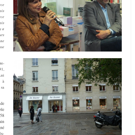
rce
ais
rce
ais
y a
urs
 ne
sse
re-
91,
Lui
e à
 sa
 de
ble
 58
ain
gné
ès-