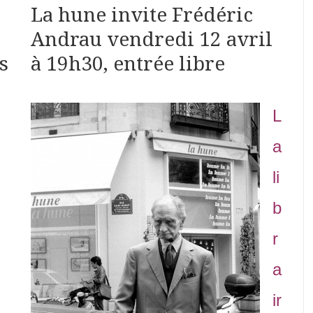
La hune invite Frédéric
Andrau vendredi 12 avril
s
à 19h30, entrée libre
L
a
li
b
r
a
ir