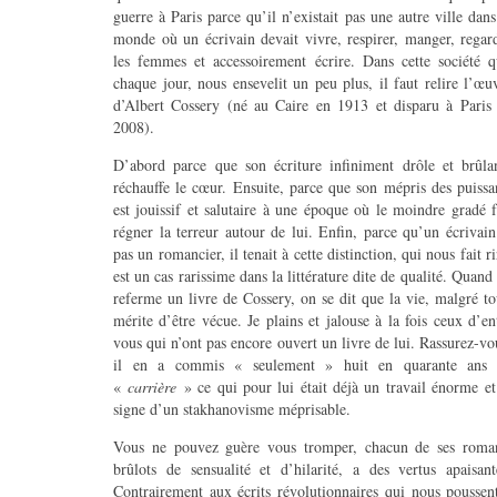
guerre à Paris parce qu’il n’existait pas une autre ville dans
monde où un écrivain devait vivre, respirer, manger, regar
les femmes et accessoirement écrire. Dans cette société q
chaque jour, nous ensevelit un peu plus, il faut relire l’œu
d’Albert Cossery (né au Caire en 1913 et disparu à Paris
2008).
D’abord parce que son écriture infiniment drôle et brûla
réchauffe le cœur. Ensuite, parce que son mépris des puissa
est jouissif et salutaire à une époque où le moindre gradé f
régner la terreur autour de lui. Enfin, parce qu’un écrivain
pas un romancier, il tenait à cette distinction, qui nous fait ri
est un cas rarissime dans la littérature dite de qualité. Quand
referme un livre de Cossery, on se dit que la vie, malgré to
mérite d’être vécue. Je plains et jalouse à la fois ceux d’en
vous qui n’ont pas encore ouvert un livre de lui. Rassurez-vo
il en a commis « seulement » huit en quarante ans
«
carrière
» ce qui pour lui était déjà un travail énorme et
signe d’un stakhanovisme méprisable.
Vous ne pouvez guère vous tromper, chacun de ses roma
brûlots de sensualité et d’hilarité, a des vertus apaisant
Contrairement aux écrits révolutionnaires qui nous poussen