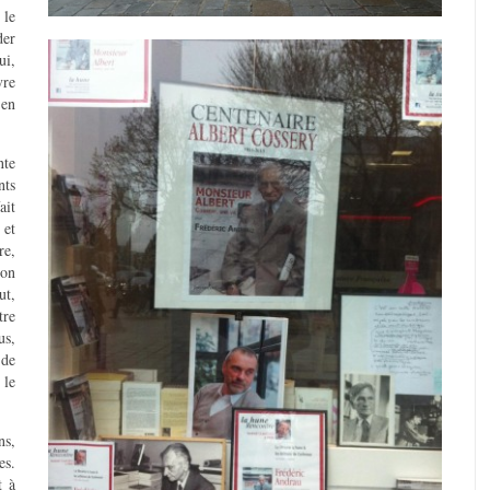
 le
der
ui,
vre
 en
nte
nts
ait
 et
re,
 on
ut,
tre
us,
 de
 le
ns,
es.
t à