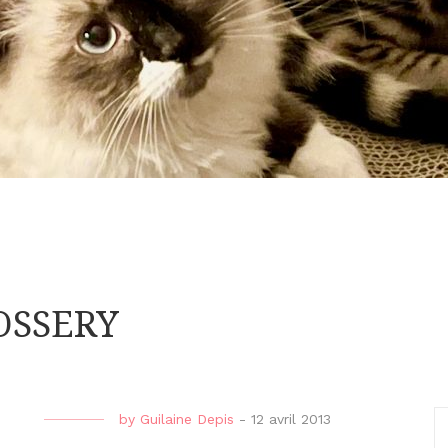
COSSERY
by
Guilaine Depis
-
12 avril 2013