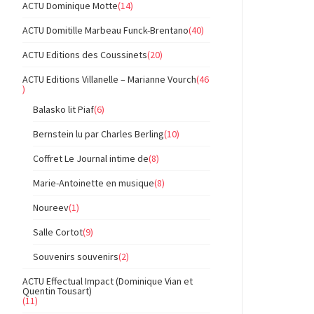
ACTU Dominique Motte
(14)
ACTU Domitille Marbeau Funck-Brentano
(40)
ACTU Editions des Coussinets
(20)
ACTU Editions Villanelle – Marianne Vourch
(46
)
Balasko lit Piaf
(6)
Bernstein lu par Charles Berling
(10)
Coffret Le Journal intime de
(8)
Marie-Antoinette en musique
(8)
Noureev
(1)
Salle Cortot
(9)
Souvenirs souvenirs
(2)
ACTU Effectual Impact (Dominique Vian et
Quentin Tousart)
(11)