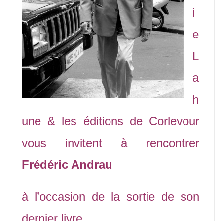
i
e
L
a
h
une
& les éditions de
Corlevour
vous invitent à rencontrer
Frédéric Andrau
à l’occasion de la sortie de son
dernier livre