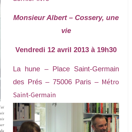
Monsieur Albert – Cossery, une
vie
Vendredi 12 avril 2013 à 19h30
La hune – Place Saint-Germain
Métro
des Prés – 75006 Paris –
Saint-Germain
’ai
uis
ais
uer
 du