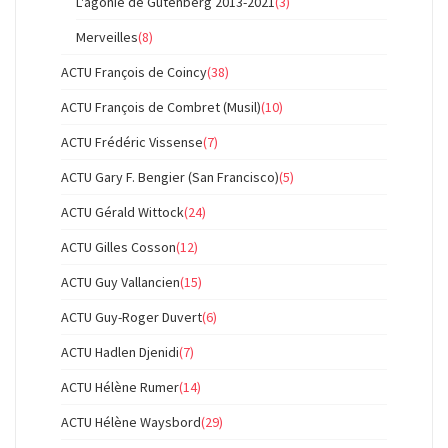
L'agonie de Gutenberg 2013-2021
(3)
Merveilles
(8)
ACTU François de Coincy
(38)
ACTU François de Combret (Musil)
(10)
ACTU Frédéric Vissense
(7)
ACTU Gary F. Bengier (San Francisco)
(5)
ACTU Gérald Wittock
(24)
ACTU Gilles Cosson
(12)
ACTU Guy Vallancien
(15)
ACTU Guy-Roger Duvert
(6)
ACTU Hadlen Djenidi
(7)
ACTU Hélène Rumer
(14)
ACTU Hélène Waysbord
(29)