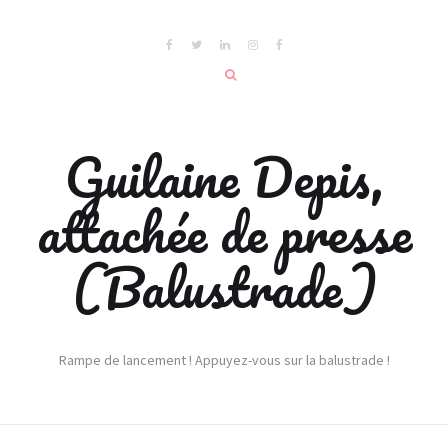
Guilaine Depis,
attachée de presse
(Balustrade)
Rampe de lancement ! Appuyez-vous sur la balustrade !