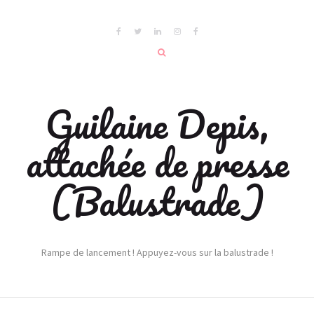
Guilaine Depis,
attachée de presse
(Balustrade)
Rampe de lancement ! Appuyez-vous sur la balustrade !