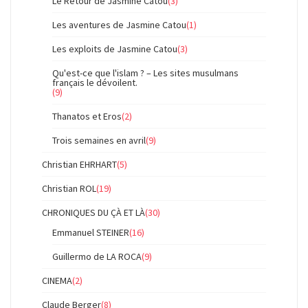
Le Retour de Jasmine Catou
(3)
Les aventures de Jasmine Catou
(1)
Les exploits de Jasmine Catou
(3)
Qu'est-ce que l'islam ? – Les sites musulmans
français le dévoilent.
(9)
Thanatos et Eros
(2)
Trois semaines en avril
(9)
Christian EHRHART
(5)
Christian ROL
(19)
CHRONIQUES DU ÇÀ ET LÀ
(30)
Emmanuel STEINER
(16)
Guillermo de LA ROCA
(9)
CINEMA
(2)
Claude Berger
(8)