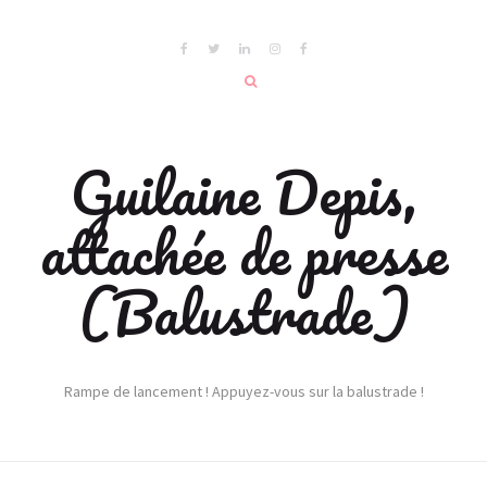
Guilaine Depis,
attachée de presse
(Balustrade)
Rampe de lancement ! Appuyez-vous sur la balustrade !