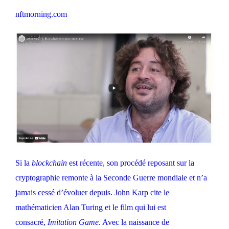
nftmorning.com
Si la
blockchain
est récente, son procédé reposant sur la
cryptographie remonte à la Seconde Guerre mondiale et n’a
jamais cessé d’évoluer depuis. John Karp cite le
mathématicien Alan Turing et le film qui lui est
consacré,
Imitation Game
. Avec la naissance de