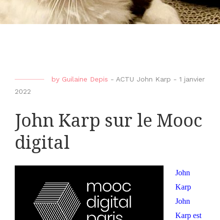
by
Guilaine Depis
-
ACTU John Karp
-
1 janvier
2022
John Karp sur le Mooc
digital
John
Karp
John
Karp est