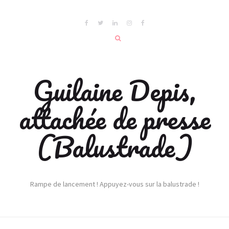
Guilaine Depis,
attachée de presse
(Balustrade)
Rampe de lancement ! Appuyez-vous sur la balustrade !