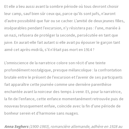
Et elle a lieu aussi avant la sombre période où tous devront choisir
leur camp, sauf bien sûr ceux qui, parce qu’ils sont juifs, n’auront
d’autre possibilité que fuir ou se cacher. L’amitié de deux jeunes filles,
inséparables pendant l’excursion, n’y résistera pas : l’une, mariée à
un nazi, refusera de protéger la seconde, persécutée en tant que
juive. En aurait-elle fait autant si elle avait pu épouser le garçon tant
aimé cet après-midi-là, s’il n’était pas mort en 1914 ?
L’omniscience de la narratrice colore son récit d’une teinte
profondément nostalgique, presque mélancolique : la confrontation
brutale entre le présent de l’excursion et l’avenir de ses participants
fait apparaître cette journée comme une dernière parenthèse
enchantée avant la noirceur des temps à venir. Et, pour la narratrice,
la fin de l’enfance, cette enfance momentanément retrouvée puis de
nouveau brusquement enfuie, coïncide avec la fin d’une période de
bonheur serein et d’harmonie sans nuages.
Anna Seghers
(1900-1983), romancière allemande, adhère en 1928 au