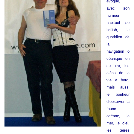
évoque,
avec son
humour
habituel so
british, le
quotidien de
la
navigation o
céanique en
solitaire, les
aléas de la
vie à bord,
mais aussi
le bonheur
d’observer la
faune
océane, la
mer, le ciel,
les terres