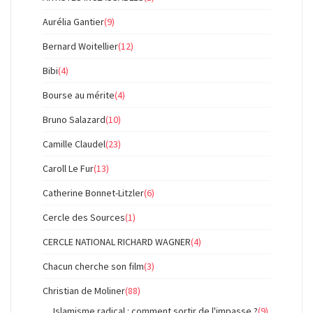
Aurélia Gantier
(9)
Bernard Woitellier
(12)
Bibi
(4)
Bourse au mérite
(4)
Bruno Salazard
(10)
Camille Claudel
(23)
Caroll Le Fur
(13)
Catherine Bonnet-Litzler
(6)
Cercle des Sources
(1)
CERCLE NATIONAL RICHARD WAGNER
(4)
Chacun cherche son film
(3)
Christian de Moliner
(88)
Islamisme radical : comment sortir de l'impasse ?
(9)