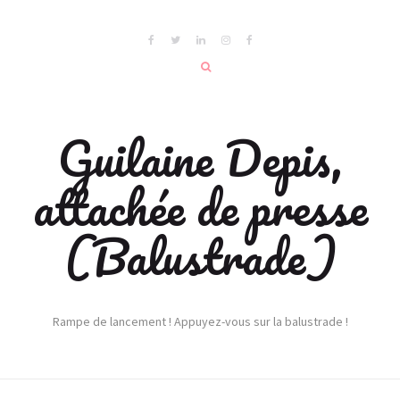
Guilaine Depis,
attachée de presse
(Balustrade)
Rampe de lancement ! Appuyez-vous sur la balustrade !