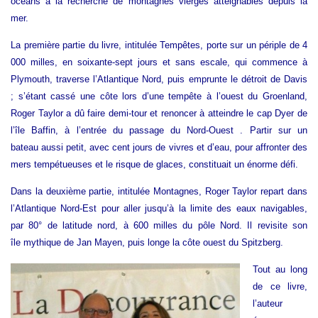
océans à la recherche de montagnes vierges atteignables depuis la
mer.
La première partie du livre, intitulée Tempêtes, porte sur un périple de 4
000 milles, en soixante-sept jours et sans escale, qui commence à
Plymouth, traverse l’Atlantique Nord, puis emprunte le détroit de Davis
; s’étant cassé une côte lors d’une tempête à l’ouest du Groenland,
Roger Taylor a dû faire demi-tour et renoncer à atteindre le cap Dyer de
l’île Baffin, à l’entrée du passage du Nord-Ouest . Partir sur un
bateau aussi petit, avec cent jours de vivres et d’eau, pour affronter des
mers tempétueuses et le risque de glaces, constituait un énorme défi.
Dans la deuxième partie, intitulée Montagnes, Roger Taylor repart dans
l’Atlantique Nord-Est pour aller jusqu’à la limite des eaux navigables,
par 80° de latitude nord, à 600 milles du pôle Nord. Il revisite son
île mythique de Jan Mayen, puis longe la côte ouest du Spitzberg.
Tout au long
de ce livre,
l’auteur