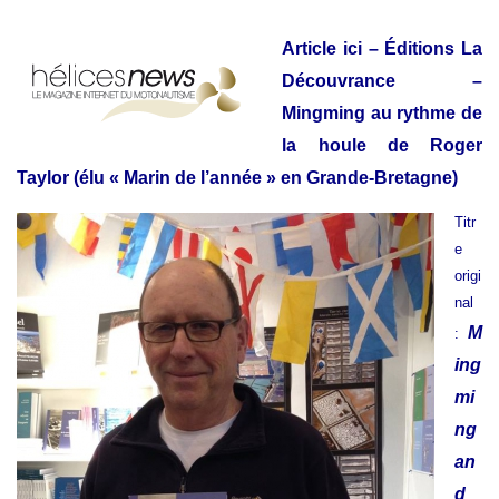
Article ici
– Éditions La
Découvrance –
Mingming au rythme de
la houle de Roger
Taylor (élu « Marin de l’année » en Grande-Bretagne)
Titr
e
origi
nal
M
:
ing
mi
ng
an
d