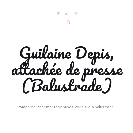
Guilaine Depis,
attachée de presse
(Balustrade)
Rampe de lancement ! Appuyez-vous sur la balustrade !