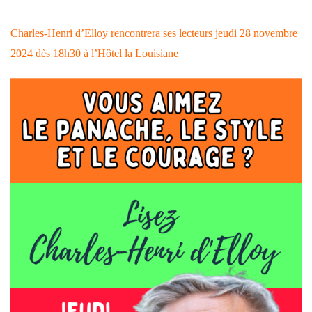
Charles-Henri d’Elloy rencontrera ses lecteurs jeudi 28 novembre
2024 dès 18h30 à l’Hôtel la Louisiane