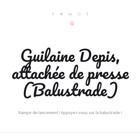
Guilaine Depis,
attachée de presse
(Balustrade)
Rampe de lancement ! Appuyez-vous sur la balustrade !